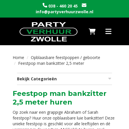
038 - 460 20 45
info@partyverhuurzwolle.nl
Naar winkelwagen
Toggle nav
Home
Opblaasbare feestpoppen / geboorte
Feestpop man bankzitter 2,5 meter
Bekijk Categorieën
Feestpop man bankzitter
2,5 meter huren
Op zoek naar een grappige Abraham of Sarah
feestpop? Huur onze opblaasbare luie bankzitter! Deze
unieke feestpop is geschikt voor alle leeftijden en dé