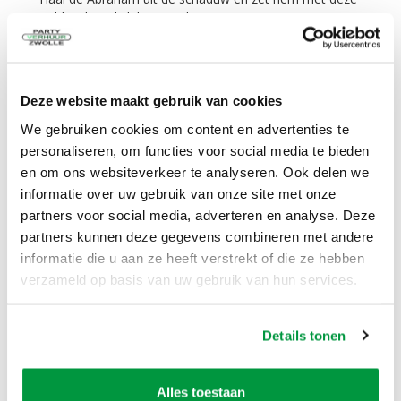
opblaasbare luilak pop in het zonnetje!
meer informatie
Feestpop bankzitter man 60 jaar 2,5
meter
Deze website maakt gebruik van cookies
3 dagen
€
39,50
We gebruiken cookies om content en advertenties te
Excl. BTW
personaliseren, om functies voor social media te bieden
en om ons websiteverkeer te analyseren. Ook delen we
informatie over uw gebruik van onze site met onze
partners voor social media, adverteren en analyse. Deze
In Winkelwagen
partners kunnen deze gegevens combineren met andere
informatie die u aan ze heeft verstrekt of die ze hebben
verzameld op basis van uw gebruik van hun services.
Haal de 60 jarige uit de schaduw en zet hem met deze
opblaasbare luilak pop in het zonnetje!
meer informatie
Details tonen
Feestpop bankzitter man 65 jaar 2,5
meter
Alles toestaan