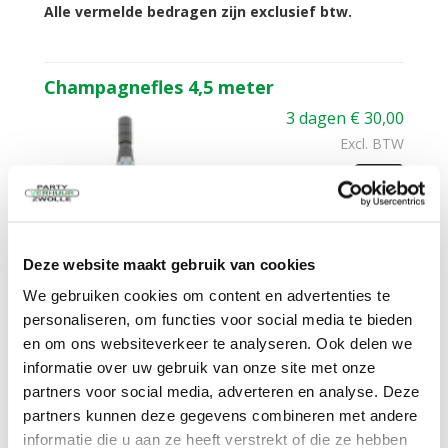
Alle vermelde bedragen zijn exclusief btw.
Champagnefles 4,5 meter
3 dagen
€
30,00
Excl. BTW
In Winkelwagen
Deze website maakt gebruik van cookies
Feest? Ontkurk de opblaasbare champagne fles!
We gebruiken cookies om content en advertenties te
meer informatie
personaliseren, om functies voor social media te bieden
Zelf ophalen / bezorgen:
en om ons websiteverkeer te analyseren. Ook delen we
informatie over uw gebruik van onze site met onze
Het is mogelijk om dit product te huren en zelf op te
partners voor social media, adverteren en analyse. Deze
halen. Het is ook mogelijk om dit product te huren en
tegen een meerprijs te laten bezorgen. Niet alleen in
partners kunnen deze gegevens combineren met andere
Zwolle in de verhuur, maar ook in Hattem, Hasselt,
informatie die u aan ze heeft verstrekt of die ze hebben