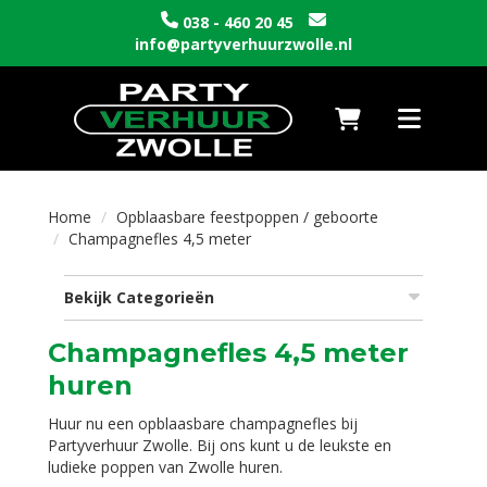
038 - 460 20 45
info@partyverhuurzwolle.nl
Naar winkelwagen
Toggle nav
Home
Opblaasbare feestpoppen / geboorte
Champagnefles 4,5 meter
Bekijk Categorieën
Champagnefles 4,5 meter
huren
Huur nu een opblaasbare champagnefles bij
Partyverhuur Zwolle. Bij ons kunt u de leukste en
ludieke poppen van Zwolle huren.