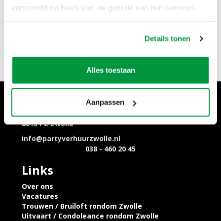
Dalfsen, Kampen, Wijhe, Nieuwleusen, Dronten,
verzameld op basis van uw gebruik van hun services.
Giethoorn, Wapenveld, Oldebroek, Ommen, Meppel,
Steenwijk, 't Harde, Wezep, Olst, Genemuiden,
Zwartewaterland, Heerde, Vaassen, Veessen, Epe,
Details tonen
Oene, Balkbrug, Dedemsvaart, Heino, Raalte,
Lemelerveld, Vilsteren, Oudleusen, Zwartsluis, Epe,
Rouveen, Staphorst, Elburg, Dronten, Den Nul en nog
Alles toestaan
veel meer plaatsen.
Contact
Aanpassen
Ohmstraat 10,
8013 PZ Zwolle
info@partyverhuurzwolle.nl
038 - 460 20 45
Links
Over ons
Vacatures
Trouwen / Bruiloft rondom Zwolle
Uitvaart / Condoleance rondom Zwolle