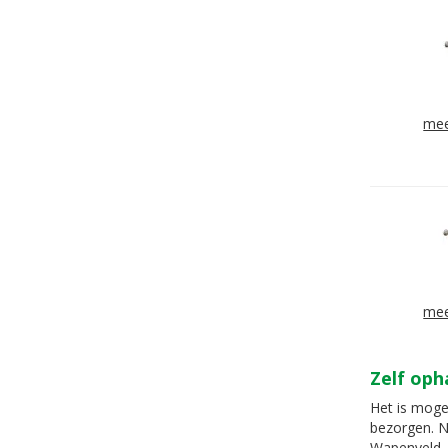
mee
mee
Zelf oph
Het is mogel
bezorgen. N
Wapenveld, 