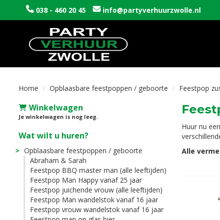
038 - 460 20 45
info@partyverhuurzwolle.nl
Home
Opblaasbare feestpoppen / geboorte
Feestpop zus
Winkelwagen
Feest
Je winkelwagen is nog leeg.
Huur nu een
Wat wilt u huren?
verschillend
Opblaasbare feestpoppen / geboorte
Alle verme
Abraham & Sarah
Feestpop BBQ master man (alle leeftijden)
Feestpop Man Happy vanaf 25 jaar
Feestpop juichende vrouw (alle leeftijden)
Feestpop Man wandelstok vanaf 16 jaar
Feestpop vrouw wandelstok vanaf 16 jaar
Feestpop man op glas bier