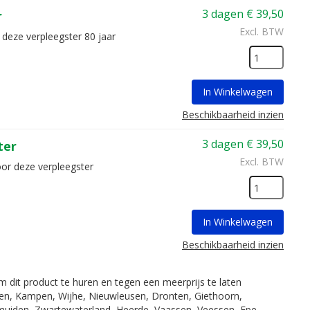
3 dagen
€
39,50
r
Excl. BTW
 deze verpleegster 80 jaar
In Winkelwagen
Beschikbaarheid inzien
3 dagen
€
39,50
ter
Excl. BTW
oor deze verpleegster
In Winkelwagen
Beschikbaarheid inzien
om dit product te huren en tegen een meerprijs te laten
fsen, Kampen, Wijhe, Nieuwleusen, Dronten, Giethoorn,
muiden, Zwartewaterland, Heerde, Vaassen, Veessen, Epe,