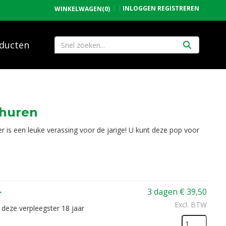
INLOGGEN
REGISTREREN
WINKELWAGEN
(0)
ducten
 huren
 is een leuke verassing voor de jarige! U kunt deze pop voor
3 dagen
€
39,50
r
Excl. BTW
 deze verpleegster 18 jaar