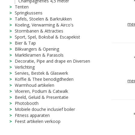
Champagnefles 4,5 meter
Tenten
Springkussens
Tafels, Stoelen & Barkrukken
mee
Koeling, Verwarming & Airco's
Stormbanen & Attracties
Sport, Spel, Boksbal & Escapekist
Bier & Tap
Blikvangers & Opening
Marktkramen & Parasols
Decoratie, Pipe and drape en Diversen
Verlichting
Servies, Bestek & Glaswerk
Koffie & Thee benodigdheden
mee
Warmhoud artikelen
Vloeren, Podium & Catwalk
Beeld, Geluid & Presentatie
Photobooth
Mobiele douche inclusief boiler
Fitness apparaten
Feest artikelen verkoop