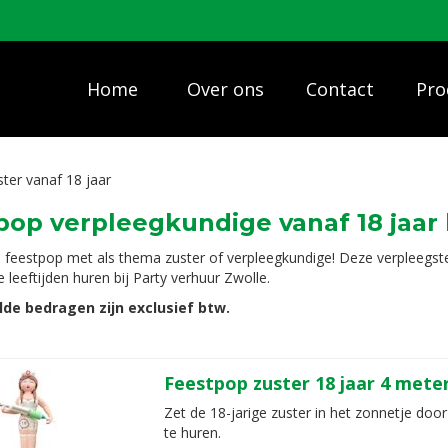
Home
Over ons
Contact
Pro
ter vanaf 18 jaar
pop verpleegkundige vanaf 18 jaar
 feestpop met als thema zuster of verpleegkundige! Deze verpleegster
e leeftijden huren bij Party verhuur Zwolle.
lde bedragen zijn exclusief btw.
Feestpop zuster 18 jaar 4 mete
Zet de 18-jarige zuster in het zonnetje door
te huren.