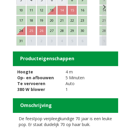
10
11
12
13
14
15
16
14
15
16
17
18
19
20
21
22
23
21
22
23
24
25
26
27
28
29
30
28
29
30
Next
31
1
2
3
4
5
6
5
6
7
Producteigenschappen
Hoogte
4 m
Op- en afbouwen
5 Minuten
Te vervoeren
Auto
380 W blower
1
Omschrijving
De feestpop verpleegkundige 70 jaar is een leuke
pop. Er staat duidelijk 70 op haar buik.