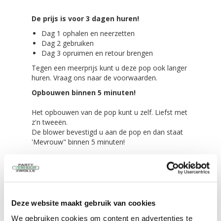
De prijs is voor 3 dagen huren!
Dag 1 ophalen en neerzetten
Dag 2 gebruiken
Dag 3 opruimen en retour brengen
Tegen een meerprijs kunt u deze pop ook langer
huren. Vraag ons naar de voorwaarden.
Opbouwen binnen 5 minuten!
Het opbouwen van de pop kunt u zelf. Liefst met
z'n tweeën.
De blower bevestigd u aan de pop en dan staat
'Mevrouw" binnen 5 minuten!
Alles wordt meegeleverd!
De feestpop in een transport zak
Scheer/spanlijnen,
4 grote haringen voor in de grond
Deze website maakt gebruik van cookies
4 kleine haringen voor tussen de tegels of
We gebruiken cookies om content en advertenties te
klinkers