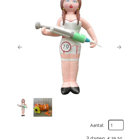
Previous
Next
Aantal:
3 dagen
€
39,50