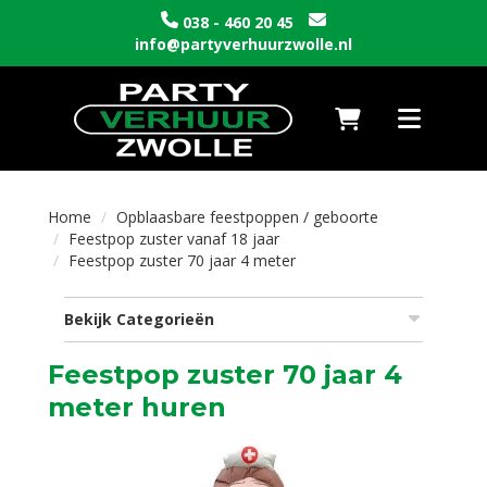
038 - 460 20 45
info@partyverhuurzwolle.nl
Naar winkelwagen
Toggle nav
Home
Opblaasbare feestpoppen / geboorte
Feestpop zuster vanaf 18 jaar
Feestpop zuster 70 jaar 4 meter
Bekijk Categorieën
Feestpop zuster 70 jaar 4
meter huren