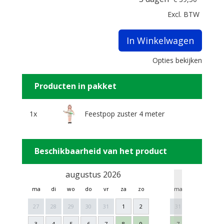
Excl. BTW
In Winkelwagen
Opties bekijken
Producten in pakket
1x
Feestpop zuster 4 meter
Beschikbaarheid van het product
augustus 2026
sept
ma
di
wo
do
vr
za
zo
ma
di
wo
27
28
29
30
31
1
2
31
1
2
3
4
5
6
7
8
9
7
8
9