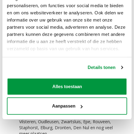
personaliseren, om functies voor social media te bieden
De blower van 360 Watt
en om ons websiteverkeer te analyseren. Ook delen we
Eenvoudig te vervoeren!
informatie over uw gebruik van onze site met onze
De opblaasbare zuster 70 jaar past (zonder lucht)
partners voor social media, adverteren en analyse. Deze
in elke auto. Zelfs in een Smart is dit geen
partners kunnen deze gegevens combineren met andere
probleem.
informatie die u aan ze heeft verstrekt of die ze hebben
verzameld op basis van uw gebruik van hun services.
Zelf ophalen / bezorgen:
Het is mogelijk om dit product te huren en zelf op
Details tonen
te halen. Het is ook mogelijk om dit product te
huren en tegen een meerprijs te laten bezorgen.
Niet alleen in Zwolle in de verhuur, maar ook in
Hattem, Hasselt, Dalfsen, Kampen, Wijhe,
Alles toestaan
Nieuwleussen, Dronten, Giethoorn, Wapenveld,
Oldebroek, Ommen, Meppel, Steenwijk, 't Harde,
Wezep, Olst, Genemuiden, Zwartewaterland,
Aanpassen
Heerde, Vaassen, Veessen, Epe, Oene, Balkbrug,
Dedemsvaart, Heino, Raalte, Lelmelerveld,
Vilsteren, Oudleusen, Zwartsluis, Epe, Rouveen,
Staphorst, Elburg, Dronten, Den Nul en nog veel
meer plaatsen.