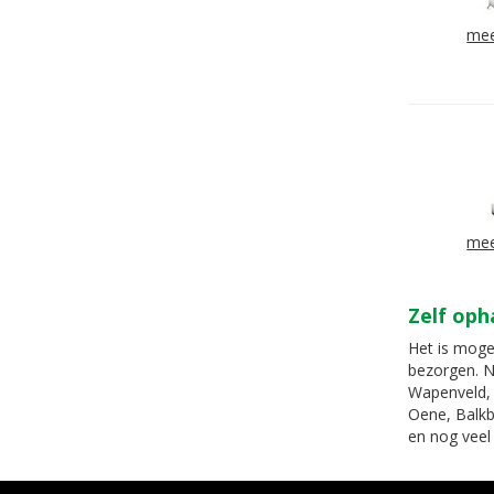
mee
mee
Zelf oph
Het is mogel
bezorgen. N
Wapenveld, 
Oene, Balkb
en nog veel