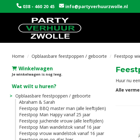
038 - 460 20 45
info@partyverhuurzwolle.nl
Home
Opblaasbare feestpoppen / geboorte
Feestpop wie
Winkelwagen
Feest
Je winkelwagen is nog leeg.
Huur nu een
Wat wilt u huren?
Alle verme
Opblaasbare feestpoppen / geboorte
Abraham & Sarah
Feestpop BBQ master man (alle leeftijden)
Feestpop Man Happy vanaf 25 jaar
Feestpop juichende vrouw (alle leeftijden)
Feestpop Man wandelstok vanaf 16 jaar
Feestpop vrouw wandelstok vanaf 16 jaar
Feestpop man op glas bier