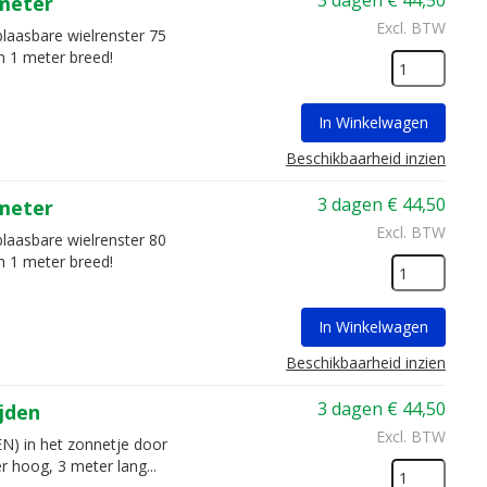
3 dagen
€
44,50
 meter
Excl. BTW
blaasbare wielrenster 75
n 1 meter breed!
In Winkelwagen
Beschikbaarheid inzien
3 dagen
€
44,50
 meter
Excl. BTW
blaasbare wielrenster 80
n 1 meter breed!
In Winkelwagen
Beschikbaarheid inzien
3 dagen
€
44,50
ijden
Excl. BTW
EN) in het zonnetje door
r hoog, 3 meter lang...