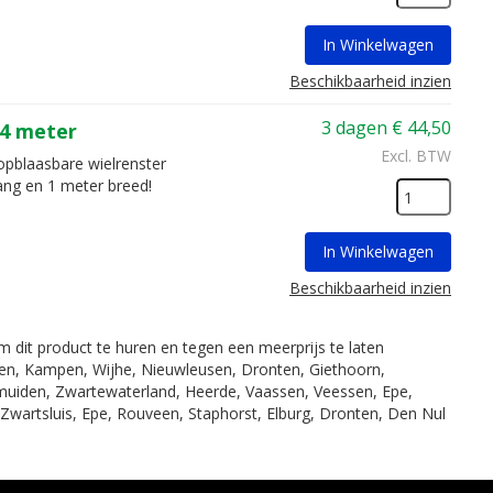
In Winkelwagen
Beschikbaarheid inzien
3 dagen
€
44,50
 4 meter
Excl. BTW
opblaasbare wielrenster
ang en 1 meter breed!
In Winkelwagen
Beschikbaarheid inzien
om dit product te huren en tegen een meerprijs te laten
fsen, Kampen, Wijhe, Nieuwleusen, Dronten, Giethoorn,
muiden, Zwartewaterland, Heerde, Vaassen, Veessen, Epe,
Zwartsluis, Epe, Rouveen, Staphorst, Elburg, Dronten, Den Nul