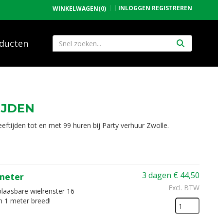
INLOGGEN
REGISTREREN
WINKELWAGEN
(0)
ducten
IJDEN
eftijden tot en met 99 huren bij Party verhuur Zwolle.
3 dagen
€
44,50
 meter
Excl. BTW
blaasbare wielrenster 16
n 1 meter breed!