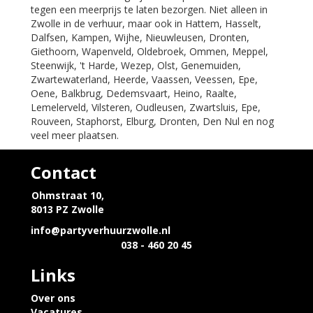
tegen een meerprijs te laten bezorgen. Niet alleen in
Zwolle in de verhuur, maar ook in Hattem, Hasselt,
Dalfsen, Kampen, Wijhe, Nieuwleusen, Dronten,
Giethoorn, Wapenveld, Oldebroek, Ommen, Meppel,
Steenwijk, 't Harde, Wezep, Olst, Genemuiden,
Zwartewaterland, Heerde, Vaassen, Veessen, Epe,
Oene, Balkbrug, Dedemsvaart, Heino, Raalte,
Lemelerveld, Vilsteren, Oudleusen, Zwartsluis, Epe,
Rouveen, Staphorst, Elburg, Dronten, Den Nul en nog
veel meer plaatsen.
Contact
Ohmstraat 10,
8013 PZ Zwolle
info@partyverhuurzwolle.nl
038 - 460 20 45
Links
Over ons
Vacatures