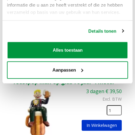
3 dagen
€
39,50
informatie die u aan ze heeft verstrekt of die ze hebben
Excl. BTW
verzameld op basis van uw gebruik van hun services.
Details tonen
In Winkelwagen
Alles toestaan
Zet de 65-jarige in het zonnetje door deze feestpop
man op glas bier 65 jaar te huren.
meer informatie
Aanpassen
feestpop man op glas 70 jaar 4 meter
3 dagen
€
39,50
Excl. BTW
In Winkelwagen