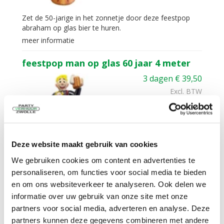
Zet de 50-jarige in het zonnetje door deze feestpop
abraham op glas bier te huren.
meer informatie
feestpop man op glas 60 jaar 4 meter
3 dagen
€
39,50
Excl. BTW
In Winkelwagen
Deze website maakt gebruik van cookies
We gebruiken cookies om content en advertenties te
Zet de 60-jarige in het zonnetje door deze feestpop
personaliseren, om functies voor social media te bieden
man op glas bier 60 jaar te huren.
en om ons websiteverkeer te analyseren. Ook delen we
meer informatie
informatie over uw gebruik van onze site met onze
partners voor social media, adverteren en analyse. Deze
feestpop man op glas 65 jaar 4 meter
partners kunnen deze gegevens combineren met andere