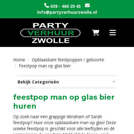
038 - 460 20 45
info@partyverhuurzwolle.nl
Naar winkelwagen
Toggle nav
Home
Opblaasbare feestpoppen / geboorte
Feestpop man op glas bier
Bekijk Categorieën
feestpop man op glas bier
huren
Op zoek naar een grappige Abraham of Sarah
feestpop? Huur onze opblaasbare man op glas! Deze
unieke feestpop is geschikt voor alle leeftijden en dé