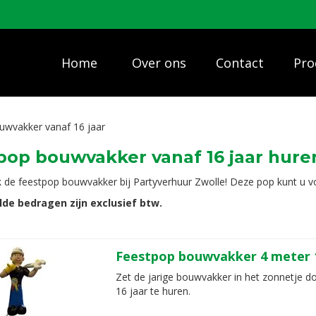
Home
Over ons
Contact
Pro
uwvakker vanaf 16 jaar
pop bouwvakker vanaf 16 jaar hure
 de feestpop bouwvakker bij Partyverhuur Zwolle! Deze pop kunt u 
lde bedragen zijn exclusief btw.
Feestpop bouwvakker 4 meter 1
Zet de jarige bouwvakker in het zonnetje d
16 jaar te huren.