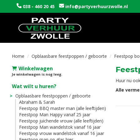
038 - 460 20 45
info@partyverhuurzwolle.nl
Home
Opblaasbare feestpoppen / geboorte
Feestpop bo
Winkelwagen
Feest
Je winkelwagen is nog leeg.
Huur nu ook
Wat wilt u huren?
Alle verme
Opblaasbare feestpoppen / geboorte
Abraham & Sarah
Feestpop BBQ master man (alle leeftijden)
Feestpop Man Happy vanaf 25 jaar
Feestpop juichende vrouw (alle leeftijden)
Feestpop Man wandelstok vanaf 16 jaar
Feestpop vrouw wandelstok vanaf 16 jaar
Feestpop man op glas bier