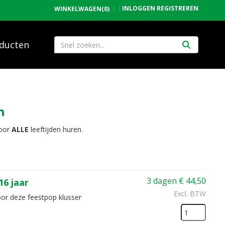
INLOGGEN
REGISTREREN
WINKELWAGEN
(0)
ducten
n
voor
ALLE
leeftijden huren.
3 dagen
€
44,50
6 jaar
Excl. BTW
oor deze feestpop klusser