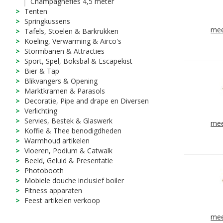
Champagnefles 4,5 meter
Tenten
Springkussens
mee
Tafels, Stoelen & Barkrukken
Koeling, Verwarming & Airco's
Stormbanen & Attracties
Sport, Spel, Boksbal & Escapekist
Bier & Tap
Blikvangers & Opening
Marktkramen & Parasols
Decoratie, Pipe and drape en Diversen
Verlichting
Servies, Bestek & Glaswerk
mee
Koffie & Thee benodigdheden
Warmhoud artikelen
Vloeren, Podium & Catwalk
Beeld, Geluid & Presentatie
Photobooth
Mobiele douche inclusief boiler
Fitness apparaten
Feest artikelen verkoop
mee