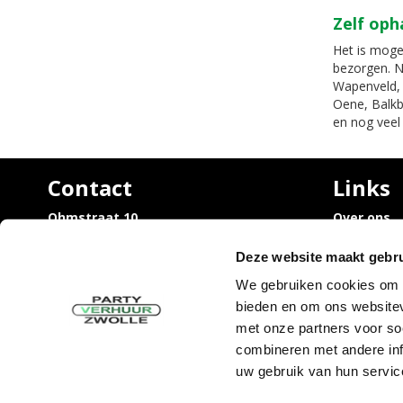
Zelf oph
Het is mogel
bezorgen. N
Wapenveld, 
Oene, Balkb
en nog veel
Contact
Links
Ohmstraat 10,
Over ons
8013 PZ Zwolle
Vacatures
Trouwen / 
Deze website maakt gebru
info@partyverhuurzwolle.nl
rondom Zw
038 - 460 20 45
We gebruiken cookies om c
Uitvaart /
bieden en om ons websitev
rondom Zw
Sarah en 
met onze partners voor so
Tijdelijke
combineren met andere inf
uw gebruik van hun servic