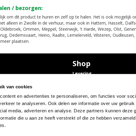
alen / bezorgen:
ijk om dit product te huren en zelf op te halen. Het is ook mogelijk 
iet alleen in Zwolle in de verhuur, maar ook in Hattem, Hasselt, Dal
Oldebroek, Ommen, Meppel, Steenwijk, 't Harde, Wezep, Olst, Gene
rug, Dedemsvaart, Heino, Raalte, Lemelerveld, Vilsteren, Oudleusen, 
 meer plaatsen.
Shop
Levering
Privacyverklaring en
Bruiloft
Cookies
ik van cookies
olle
ontent en advertenties te personaliseren, om functies voor soci
 Condoleance
erkeer te analyseren. Ook delen we informatie over uw gebruik 
olle
Abraham pop
cial media, adverteren en analyse. Deze partners kunnen deze
 opslagruimte
ormatie die u aan ze heeft verstrekt of die ze hebben verzameld
es.