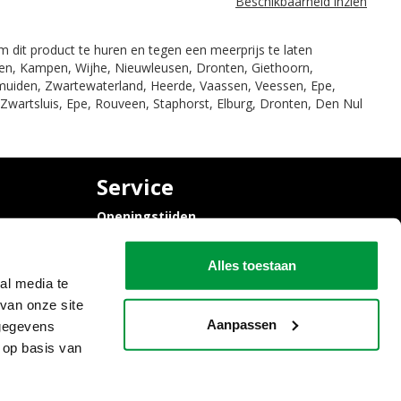
Beschikbaarheid inzien
om dit product te huren en tegen een meerprijs te laten
fsen, Kampen, Wijhe, Nieuwleusen, Dronten, Giethoorn,
muiden, Zwartewaterland, Heerde, Vaassen, Veessen, Epe,
Zwartsluis, Epe, Rouveen, Staphorst, Elburg, Dronten, Den Nul
Service
Openingstijden
Contact
Algemene voorwaarden
Alles toestaan
al media te
van onze site
Aanpassen
 gegevens
 op basis van