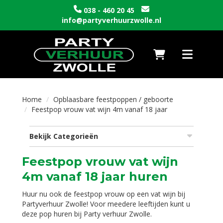
038 - 460 20 45
info@partyverhuurzwolle.nl
Naar winkelwagen
Toggle nav
Home
Opblaasbare feestpoppen / geboorte
Feestpop vrouw vat wijn 4m vanaf 18 jaar
Bekijk Categorieën
Feestpop vrouw vat wijn
4m vanaf 18 jaar huren
Huur nu ook de feestpop vrouw op een vat wijn bij
Partyverhuur Zwolle! Voor meedere leeftijden kunt u
deze pop huren bij Party verhuur Zwolle.