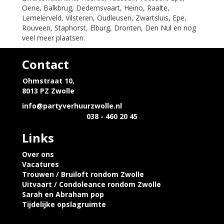
Oene, Balkbrug, Dedemsvaart, Heino, Raalte,
Lemelerveld, Vilsteren, Oudleusen, Zwartsluis, Epe,
Rouveen, Staphorst, Elburg, Dronten, Den Nul en nog
veel meer plaatsen.
Contact
Ohmstraat 10,
8013 PZ Zwolle
info@partyverhuurzwolle.nl
038 - 460 20 45
Links
Over ons
Vacatures
Trouwen / Bruiloft rondom Zwolle
Uitvaart / Condoleance rondom Zwolle
Sarah en Abraham pop
Tijdelijke opslagruimte