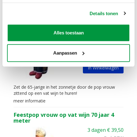
meer informatie
Details tonen
Feestpop vrouw op vat wijn 65 jaar 4
meter
3 dagen
€
39,50
Alles toestaan
Excl. BTW
Aanpassen
In Winkelwagen
Zet de 65-jarige in het zonnetje door de pop vrouw
zittend op een vat wijn te huren!
meer informatie
Feestpop vrouw op vat wijn 70 jaar 4
meter
3 dagen
€
39,50