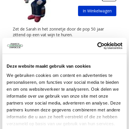
In Winkelwagen
Zet de Sarah in het zonnetje door de pop 50 jaar
zittend op een vat wijn te huren.
meer informatie
Feestpop vrouw op vat wijn 60 jaar 4
meter
Deze website maakt gebruik van cookies
3 dagen
€
39,50
We gebruiken cookies om content en advertenties te
Excl. BTW
personaliseren, om functies voor social media te bieden
en om ons websiteverkeer te analyseren. Ook delen we
informatie over uw gebruik van onze site met onze
In Winkelwagen
partners voor social media, adverteren en analyse. Deze
partners kunnen deze gegevens combineren met andere
informatie die u aan ze heeft verstrekt of die ze hebben
Zet de 60-jarige vrouw in het zonnetje door deze pop
verzameld op basis van uw gebruik van hun services.
60 jaar zittend op een vat wijn te huren!