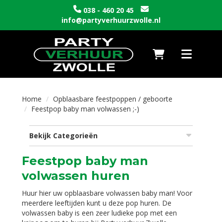
038 - 460 20 45
info@partyverhuurzwolle.nl
Naar winkelwagen
Toggle nav
Home
Opblaasbare feestpoppen / geboorte
Feestpop baby man volwassen ;-)
Bekijk Categorieën
Feestpop baby man
volwassen huren
Huur hier uw opblaasbare volwassen baby man! Voor
meerdere leeftijden kunt u deze pop huren. De
volwassen baby is een zeer ludieke pop met een