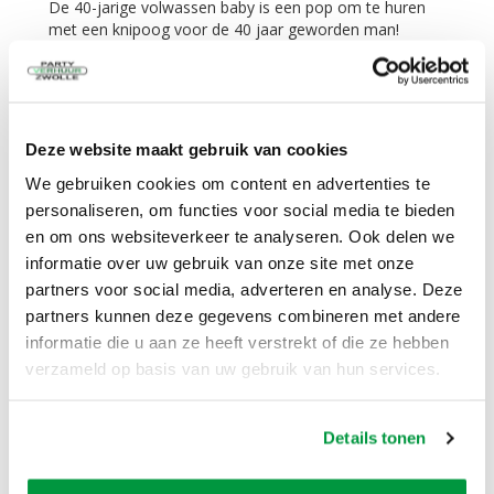
De 40-jarige volwassen baby is een pop om te huren
met een knipoog voor de 40 jaar geworden man!
meer informatie
Feestpop baby Abraham volwassen 50
jaar
Deze website maakt gebruik van cookies
3 dagen
€
39,50
We gebruiken cookies om content en advertenties te
Excl. BTW
personaliseren, om functies voor social media te bieden
en om ons websiteverkeer te analyseren. Ook delen we
informatie over uw gebruik van onze site met onze
In Winkelwagen
partners voor social media, adverteren en analyse. Deze
partners kunnen deze gegevens combineren met andere
informatie die u aan ze heeft verstrekt of die ze hebben
De 50-jarige volwassen baby is een pop om te huren
verzameld op basis van uw gebruik van hun services.
met een knipoog voor de 50 jaar geworden Abraham!
meer informatie
Details tonen
Feestpop baby man volwassen 60 jaar
3 dagen
€
39,50