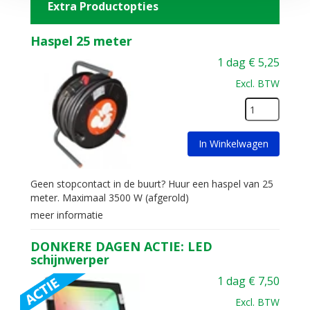
Extra Productopties
Haspel 25 meter
1 dag
€
5,25
Excl. BTW
In Winkelwagen
Geen stopcontact in de buurt? Huur een haspel van 25
meter. Maximaal 3500 W (afgerold)
meer informatie
DONKERE DAGEN ACTIE: LED
schijnwerper
1 dag
€
7,50
Excl. BTW