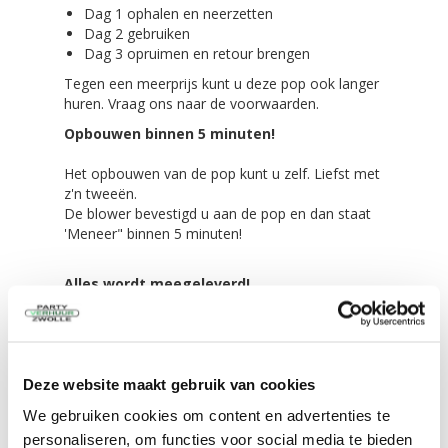
Dag 1 ophalen en neerzetten
Dag 2 gebruiken
Dag 3 opruimen en retour brengen
Tegen een meerprijs kunt u deze pop ook langer
huren. Vraag ons naar de voorwaarden.
Opbouwen binnen 5 minuten!
Het opbouwen van de pop kunt u zelf. Liefst met
z'n tweeën.
De blower bevestigd u aan de pop en dan staat
'Meneer" binnen 5 minuten!
Alles wordt meegeleverd!
De feestpop zelf in een transport zak
Scheer/spanlijnen,
4 grote haringen voor in de grond
4 kleine haringen voor tussen de tegels of
Deze website maakt gebruik van cookies
klinkers
De blower van 450 Watt
We gebruiken cookies om content en advertenties te
personaliseren, om functies voor social media te bieden
Eenvoudig te vervoeren!