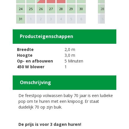
24
25
26
27
28
29
30
28
29
30
Next
31
1
2
3
4
5
6
5
6
7
Producteigenschappen
Breedte
2,0 m
Hoogte
3,0 m
Op- en afbouwen
5 Minuten
450 W blower
1
Omschrijving
De feestpop volwassen baby 70 jaar is een ludieke
pop om te huren met een knipoog. Er staat
duidelijk 70 op zijn buik.
De prijs is voor 3 dagen huren!