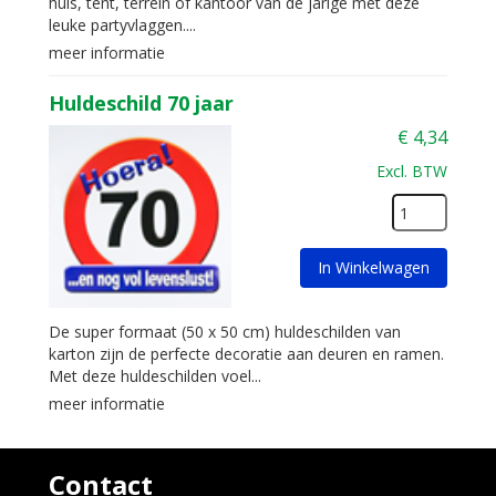
huis, tent, terrein of kantoor van de jarige met deze
leuke partyvlaggen....
meer informatie
Huldeschild 70 jaar
€
4,34
Excl. BTW
In Winkelwagen
De super formaat (50 x 50 cm) huldeschilden van
karton zijn de perfecte decoratie aan deuren en ramen.
Met deze huldeschilden voel...
meer informatie
Contact