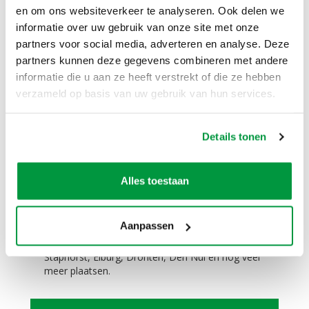
en om ons websiteverkeer te analyseren. Ook delen we
De feestpop volwassen baby 70 jaar past (zonder
informatie over uw gebruik van onze site met onze
lucht) in elke auto. Zelfs in een Smart is dit geen
partners voor social media, adverteren en analyse. Deze
probleem.
partners kunnen deze gegevens combineren met andere
informatie die u aan ze heeft verstrekt of die ze hebben
Zelf ophalen / bezorgen:
verzameld op basis van uw gebruik van hun services.
Het is mogelijk om dit product te huren en zelf op
te halen. Het is ook mogelijk om dit product te
huren en tegen een meerprijs te laten bezorgen.
Details tonen
Niet alleen in Zwolle in de verhuur, maar ook in
Hattem, Hasselt, Dalfsen, Kampen, Wijhe,
Nieuwleusen, Dronten, Giethoorn, Wapenveld,
Alles toestaan
Oldebroek, Ommen, Meppel, Steenwijk, 't Harde,
Wezep, Olst, Genemuiden, Zwartewaterland,
Heerde, Vaassen, Veessen, Epe, Oene, Balkbrug,
Aanpassen
Dedemsvaart, Heino, Raalte, Lemelerveld,
Vilsteren, Oudleusen, Zwartsluis, Epe, Rouveen,
Staphorst, Elburg, Dronten, Den Nul en nog veel
meer plaatsen.