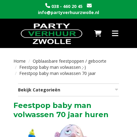
038 - 460 20 45
info@partyverhuurzwolle.nl
Naar winkelwagen
Toggle nav
Home
Opblaasbare feestpoppen / geboorte
Feestpop baby man volwassen ;-)
Feestpop baby man volwassen 70 jaar
Bekijk Categorieën
Feestpop baby man
volwassen 70 jaar huren