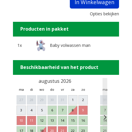
In Winkelwagen
Opties bekijken
Producten in pakket
1x
Baby volwassen man
Beschikbaarheid van het product
augustus 2026
sept
ma
di
wo
do
vr
za
zo
ma
di
wo
27
28
29
30
31
1
2
31
1
2
3
4
5
6
7
8
9
7
8
9
10
11
12
13
14
15
16
14
15
16
17
18
19
20
21
22
23
21
22
23