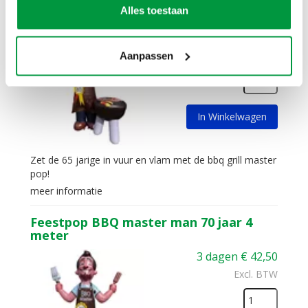
Feestpop BBQ master man 65 jaar 4
Alles toestaan
meter
3 dagen
€
42,50
Aanpassen
Excl. BTW
In Winkelwagen
Zet de 65 jarige in vuur en vlam met de bbq grill master
pop!
meer informatie
Feestpop BBQ master man 70 jaar 4
meter
3 dagen
€
42,50
Excl. BTW