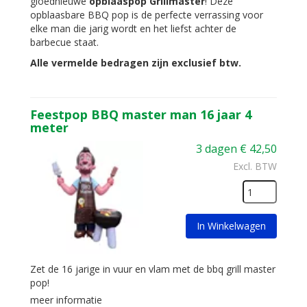
gloednieuwe
opblaaspop Grillmaster
! Deze
opblaasbare BBQ pop is de perfecte verrassing voor
elke man die jarig wordt en het liefst achter de
barbecue staat.
Alle vermelde bedragen zijn exclusief btw.
Feestpop BBQ master man 16 jaar 4
meter
3 dagen
€
42,50
Excl. BTW
In Winkelwagen
Zet de 16 jarige in vuur en vlam met de bbq grill master
pop!
meer informatie