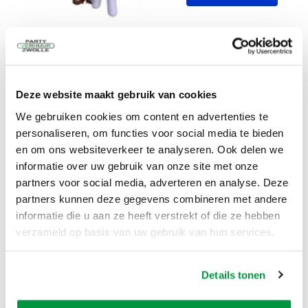
Zet de abraham in vuur en vlam met de bbq grill master
pop!
meer informatie
Feestpop BBQ master man 60 jaar 4
Deze website maakt gebruik van cookies
meter
We gebruiken cookies om content en advertenties te
1 dag
€
42,50
personaliseren, om functies voor social media te bieden
en om ons websiteverkeer te analyseren. Ook delen we
Excl. BTW
informatie over uw gebruik van onze site met onze
partners voor social media, adverteren en analyse. Deze
partners kunnen deze gegevens combineren met andere
In Winkelwagen
informatie die u aan ze heeft verstrekt of die ze hebben
verzameld op basis van uw gebruik van hun services.
Zet de 60 jarige in vuur en vlam met de bbq grill master
pop!
Details tonen
meer informatie