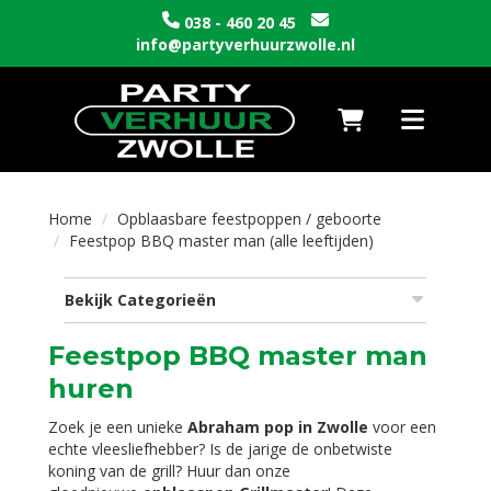
038 - 460 20 45
info@partyverhuurzwolle.nl
Naar winkelwagen
Toggle nav
Home
Opblaasbare feestpoppen / geboorte
Feestpop BBQ master man (alle leeftijden)
Bekijk Categorieën
Feestpop BBQ master man
huren
Zoek je een unieke
Abraham pop in Zwolle
voor een
echte vleesliefhebber? Is de jarige de onbetwiste
koning van de grill? Huur dan onze