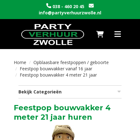
038 - 460 20 45
info@partyverhuurzwolle.nl
Naar winkelwagen
Toggle nav
Home
Opblaasbare feestpoppen / geboorte
Feestpop bouwvakker vanaf 16 jaar
Feestpop bouwvakker 4 meter 21 jaar
Bekijk Categorieën
Feestpop bouwvakker 4
meter 21 jaar huren