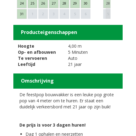
24
25
26
27
28
29
30
28
29
30
Next
31
1
2
3
4
5
6
5
6
7
Producteigenschappen
Hoogte
4,00 m
Op- en afbouwen
5 Minuten
Te vervoeren
Auto
Leeftijd
21 jaar
Omschrijving
De feestpop bouwvakker is een leuke pop grote
pop van 4 meter om te huren. Er staat een
duidelijk verkeersbord met 21 jaar op zijn buik!
De prijs is voor 3 dagen huren!
Dag 1 ophalen en neerzetten