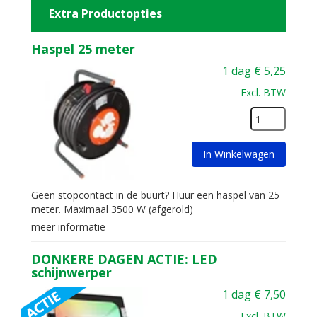
Extra Productopties
Haspel 25 meter
1 dag
€
5,25
Excl. BTW
In Winkelwagen
Geen stopcontact in de buurt? Huur een haspel van 25
meter. Maximaal 3500 W (afgerold)
meer informatie
DONKERE DAGEN ACTIE: LED
schijnwerper
1 dag
€
7,50
Excl. BTW