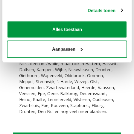
De opblaasbare klussende man past (zonder lucht)
Details tonen
in elke auto. Zelfs in een Smart is dit geen
probleem.
Alles toestaan
Zelf ophalen / bezorgen:
Het is mogelijk om dit product te huren en zelf op
Aanpassen
te halen. Het is ook mogelijk om dit product te
huren en tegen een meerprijs te laten bezorgen.
Niet alleen in Zwolle, maar ook in Hattem, Hasselt,
Dalfsen, Kampen, Wijhe, Nieuwleusen, Dronten,
Giethoorn, Wapenveld, Oldebroek, Ommen,
Meppel, Steenwijk, 't Harde, Wezep, Olst,
Genemuiden, Zwartewaterland, Heerde, Vaassen,
Veessen, Epe, Oene, Balkbrug, Dedemsvaart,
Heino, Raalte, Lemelerveld, Vilsteren, Oudleusen,
Zwartsluis, Epe, Rouveen, Staphorst, Elburg,
Dronten, Den Nul en nog veel meer plaatsen.