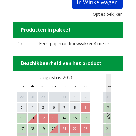
In Winkelwagen
Opties bekijken
Producten in pakket
1x
Feestpop man bouwvakker 4 meter
Beschikbaarheid van het product
augustus 2026
sept
ma
di
wo
do
vr
za
zo
ma
di
wo
27
28
29
30
31
1
2
31
1
2
3
4
5
6
7
8
9
7
8
9
10
11
12
13
14
15
16
14
15
16
17
18
19
20
21
22
23
21
22
23