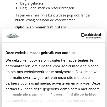
Dag 2 gebruiken
Dag 3 opruimen en retour brengen
Tegen een meerprijs kunt u deze pop ook langer
huren. Vraag ons naar de voorwaarden.
Opbouwen binnen 5 minuten!
Het opbouwen van de pop kunt u zelf. Liefst met
z'n tweeën.
De blower bevestigt u aan de pop en dan staat
'Meneer" binnen 5 minuten!
Deze website maakt gebruik van cookies
We gebruiken cookies om content en advertenties te
Alles wordt meegeleverd bij het huren van de
personaliseren, om functies voor social media te bieden
feestpop bouwvakker 21 jaar!
en om ons websiteverkeer te analyseren. Ook delen we
De opblaasbare pop zelf in een transport zak
informatie over uw gebruik van onze site met onze
Scheer/spanlijnen,
partners voor social media, adverteren en analyse. Deze
4 grote haringen voor in de grond
partners kunnen deze gegevens combineren met andere
4 kleine haringen voor tussen de tegels of
klinkers
informatie die u aan ze heeft verstrekt of die ze hebben
De blower van 480 Watt
verzameld op basis van uw gebruik van hun services.
Eenvoudig te vervoeren!