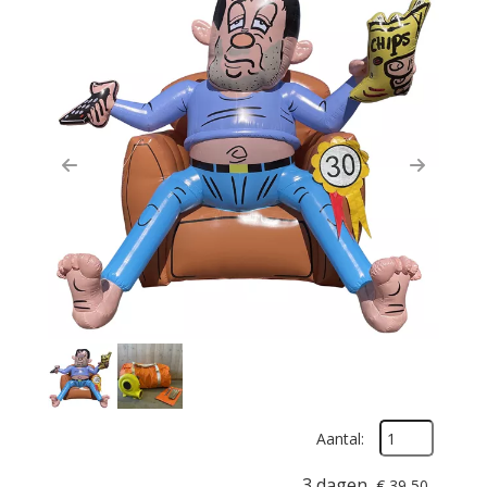
Previous
Next
Aantal:
3 dagen
€
39,50