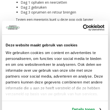
Dag 1 ophalen en neerzetten
Dag 2 gebruiken
Dag 3 opruimen en retour brengen
Tegen een meerprijs kunt u deze pop ook langer
huren. Vraag ons naar de voorwaarden.
Opbouwen binnen 5 minuten!
Het opbouwen van de opblaas feest pop kunt u
Deze website maakt gebruik van cookies
zelf, maar deze luie bankzitter kan wel wat hulp
gebruiken. Liefst met z'n tweeën.
We gebruiken cookies om content en advertenties te
De blower bevestigt u aan de pop en dan staat
personaliseren, om functies voor social media te bieden
deze feest pop b
innen 5 minuten te shinen in de
en om ons websiteverkeer te analyseren. Ook delen we
tuin.
informatie over uw gebruik van onze site met onze
partners voor social media, adverteren en analyse. Deze
Alles wordt meegeleverd!
partners kunnen deze gegevens combineren met andere
De opblaaspop bankzitter zelf in een transport
informatie die u aan ze heeft verstrekt of die ze hebben
zak
verzameld op basis van uw gebruik van hun services.
Scheer/spanlijnen,
4 grote haringen voor in de grond
4 kleine haringen voor tussen de tegels of
Details tonen