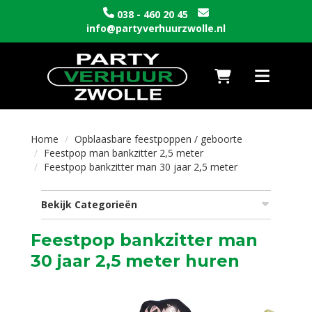
038 - 460 20 45
info@partyverhuurzwolle.nl
Naar winkelwagen
Toggle nav
Home
Opblaasbare feestpoppen / geboorte
Feestpop man bankzitter 2,5 meter
Feestpop bankzitter man 30 jaar 2,5 meter
Bekijk Categorieën
Feestpop bankzitter man
30 jaar 2,5 meter huren