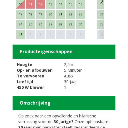
10
11
12
13
14
15
16
14
15
16
17
18
19
20
21
22
23
21
22
23
24
25
26
27
28
29
30
28
29
30
Next
31
1
2
3
4
5
6
5
6
7
Producteigenschappen
Hoogte
2,5 m
Op- en afbouwen
5 Minuten
Te vervoeren
Auto
Leeftijd
30 jaar
450 W blower
1
Omschrijving
Op zoek naar een opvallende en hilarische
verrassing voor de
30 jarige?
Onze opblaasbare
30 jaar
man bankzitter steelt gegarandeerd de