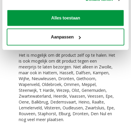
klinkers
De blower van 450 Watt
Eenvoudig te vervoeren!
Alles toestaan
De opblaaspop man past (zonder lucht) in elke
auto. Zelfs in een Smart is dit geen probleem.
Aanpassen
Zelf ophalen / bezorgen:
Het is mogelijk om dit product zelf op te halen. Het
is ook mogelijk om dit product tegen een
meerprijs te laten bezorgen. Niet alleen in Zwolle,
maar ook in Hattem, Hasselt, Dalfsen, Kampen,
Wijhe, Nieuwleusen, Dronten, Giethoorn,
Wapenveld, Oldebroek, Ommen, Meppel,
Steenwijk, 't Harde, Wezep, Olst, Genemuiden,
Zwartewaterland, Heerde, Vaassen, Veessen, Epe,
Oene, Balkbrug, Dedemsvaart, Heino, Raalte,
Lemelerveld, Vilsteren, Oudleusen, Zwartsluis, Epe,
Rouveen, Staphorst, Elburg, Dronten, Den Nul en
nog veel meer plaatsen.