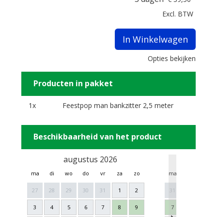
Excl. BTW
In Winkelwagen
Opties bekijken
Producten in pakket
1x
Feestpop man bankzitter 2,5 meter
Beschikbaarheid van het product
augustus 2026
sept
ma
di
wo
do
vr
za
zo
ma
di
wo
27
28
29
30
31
1
2
31
1
2
3
4
5
6
7
8
9
7
8
9