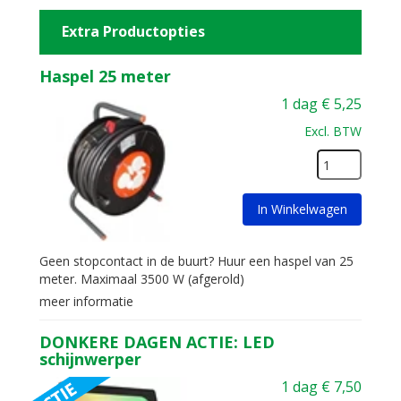
Extra Productopties
Haspel 25 meter
1 dag
€
5,25
Excl. BTW
In Winkelwagen
Geen stopcontact in de buurt? Huur een haspel van 25
meter. Maximaal 3500 W (afgerold)
meer informatie
DONKERE DAGEN ACTIE: LED
schijnwerper
1 dag
€
7,50