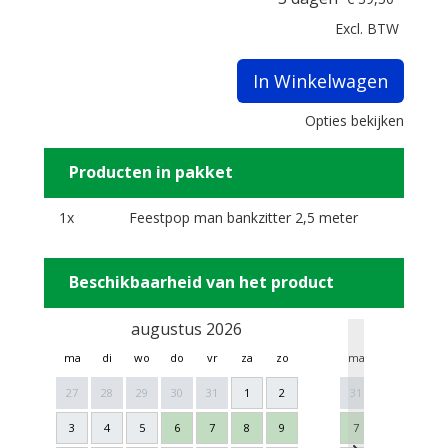
Excl. BTW
In Winkelwagen
Opties bekijken
Producten in pakket
1x
Feestpop man bankzitter 2,5 meter
Beschikbaarheid van het product
augustus 2026
sept
ma
di
wo
do
vr
za
zo
ma
di
wo
27
28
29
30
31
1
2
31
1
2
3
4
5
6
7
8
9
7
8
9