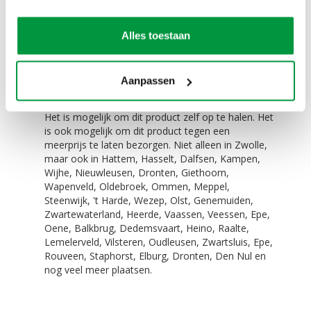
De blower van 450 Watt
Eenvoudig te vervoeren!
Alles toestaan
De opblaaspop man past (zonder lucht) in elke
auto. Zelfs in een Smart is dit geen probleem.
Aanpassen
Zelf ophalen / bezorgen:
Het is mogelijk om dit product zelf op te halen. Het
is ook mogelijk om dit product tegen een
meerprijs te laten bezorgen. Niet alleen in Zwolle,
maar ook in Hattem, Hasselt, Dalfsen, Kampen,
Wijhe, Nieuwleusen, Dronten, Giethoorn,
Wapenveld, Oldebroek, Ommen, Meppel,
Steenwijk, 't Harde, Wezep, Olst, Genemuiden,
Zwartewaterland, Heerde, Vaassen, Veessen, Epe,
Oene, Balkbrug, Dedemsvaart, Heino, Raalte,
Lemelerveld, Vilsteren, Oudleusen, Zwartsluis, Epe,
Rouveen, Staphorst, Elburg, Dronten, Den Nul en
nog veel meer plaatsen.