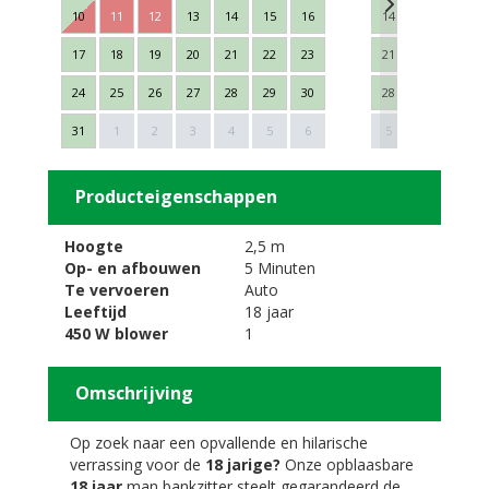
10
11
12
13
14
15
16
14
15
16
17
18
19
20
21
22
23
21
22
23
24
25
26
27
28
29
30
28
29
30
Next
31
1
2
3
4
5
6
5
6
7
Producteigenschappen
Hoogte
2,5 m
Op- en afbouwen
5 Minuten
Te vervoeren
Auto
Leeftijd
18 jaar
450 W blower
1
Omschrijving
Op zoek naar een opvallende en hilarische
verrassing voor de
18 jarige?
Onze opblaasbare
18 jaar
man bankzitter steelt gegarandeerd de