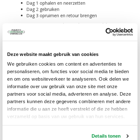
Dag 1 ophalen en neerzetten
Dag 2 gebruiken
Dag 3 opruimen en retour brengen
Tegen een meerprijs kunt u deze pop ook langer
huren. Vraag ons naar de voorwaarden.
Opbouwen binnen 5 minuten!
Het opbouwen van de pop kunt u zelf. Liefst met
Deze website maakt gebruik van cookies
z'n tweeën.
We gebruiken cookies om content en advertenties te
De blower bevestigt u aan de pop en dan staat
personaliseren, om functies voor social media te bieden
deze feestpop b
innen 5 minuten te vlammen in de
tuin.
en om ons websiteverkeer te analyseren. Ook delen we
informatie over uw gebruik van onze site met onze
Alles wordt meegeleverd!
partners voor social media, adverteren en analyse. Deze
partners kunnen deze gegevens combineren met andere
De opblaaspop bankzitter zelf in een transport
informatie die u aan ze heeft verstrekt of die ze hebben
zak
Scheer/spanlijnen,
verzameld op basis van uw gebruik van hun services.
4 grote haringen voor in de grond
4 kleine haringen voor tussen de tegels of
klinkers
Details tonen