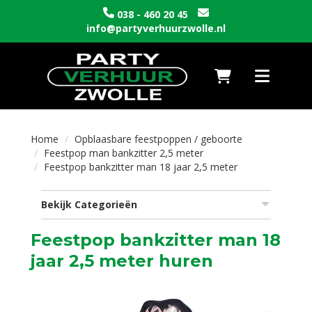
038 - 460 20 45
info@partyverhuurzwolle.nl
Naar winkelwagen
Toggle nav
Home
Opblaasbare feestpoppen / geboorte
Feestpop man bankzitter 2,5 meter
Feestpop bankzitter man 18 jaar 2,5 meter
Bekijk Categorieën
Feestpop bankzitter man 18
jaar 2,5 meter huren