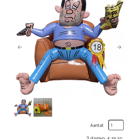
Previous
Next
Aantal:
3 dagen
€
39,50