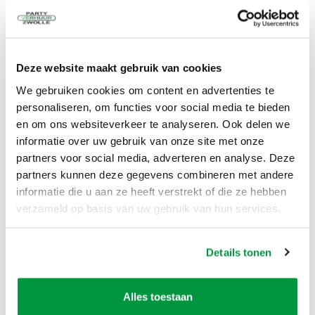
Verleng uw tap met dit uitschenk buffet. Perfect te
gebruiken bij grotere feesten.
Deze website maakt gebruik van cookies
meer informatie
We gebruiken cookies om content en advertenties te
Glazenspoeler
personaliseren, om functies voor social media te bieden
en om ons websiteverkeer te analyseren. Ook delen we
1 dag
€
17,50
informatie over uw gebruik van onze site met onze
Excl. BTW
partners voor social media, adverteren en analyse. Deze
partners kunnen deze gegevens combineren met andere
informatie die u aan ze heeft verstrekt of die ze hebben
In Winkelwagen
verzameld op basis van uw gebruik van hun services.
Ideaal om uw glazen tijdens uw feest te spoelen.
Details tonen
meer informatie
Voorzet bar steigerhout white Wash
Alles toestaan
met zinken bovenblad