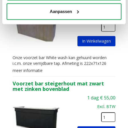
1 dag
€
55,00
Aanpassen
Excl. BTW
In Winkelwagen
Onze voorzet bar White wash kan gehuurd worden
i.c.m. onze verrijdbare tap. Afmeting is 222x71x126
meer informatie
Voorzet bar steigerhout mat zwart
met zinken bovenblad
1 dag
€
55,00
Excl. BTW