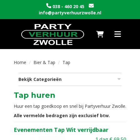
038 - 460 20 45
info@partyverhuurzwolle.nl
Naar winkelwagen
Toggle nav
Home
Bier & Tap
Tap
Bekijk Categorieën
Tap huren
Huur een tap goedkoop en snel bij Partyverhuur Zwolle.
Alle vermelde bedragen zijn exclusief btw.
Evenementen Tap Wit verrijdbaar
1 dag
€
69,50