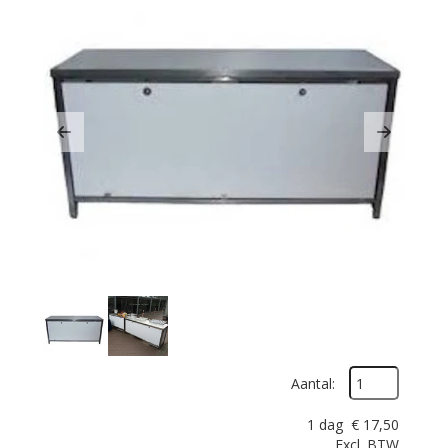
Previous
Next
Aantal:
1 dag
€
17,50
Excl. BTW