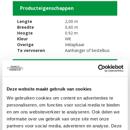
Producteigenschappen
Lengte
2,00 m
Breedte
0,60 m
Hoogte
0.92 m
Kleur
Wit
Overige
Inklapbaar
Te vervoeren
Aanhanger of bestelbus
Omschrijving
Dit uitschenkbuffet (zonder spoelbak) kunt u als
verlengstuk bij uw tap aanzetten. Op dit te huren
Deze website maakt gebruik van cookies
buffet kunt u alvast een voorraad glaswerk met of
zonder drinken klaarzetten. Zo zijn uw gasten snel
We gebruiken cookies om content en advertenties te
voorzien van een drankje. Onder het te huren
personaliseren, om functies voor social media te bieden
buffet is er bergruimte. Ideaal om uw glaswerk en
en om ons websiteverkeer te analyseren. Ook delen we
frisdrankkratten op te bergen. Het te huren buffet
informatie over uw gebruik van onze site met onze
is inklapbaar.
Hoogte onderkant blad is 88 cm
partners voor social media, adverteren en analyse. Deze