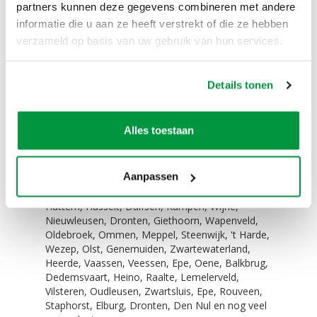
partners kunnen deze gegevens combineren met andere
U kunt onze uitschenkbuffetten onder
andere huren voor:
informatie die u aan ze heeft verstrekt of die ze hebben
bruiloften
verzameld op basis van uw gebruik van hun services.
verjaardagsfeesten
bedrijfsfeesten
beurzen en congressen
Details tonen
dorpsfeesten
en nog veel meer.....
Zelf ophalen / bezorgen:
Alles toestaan
Het is mogelijk om dit product te huren en zelf op
te halen. Het is ook mogelijk om dit product te
Aanpassen
huren en tegen een meerprijs te laten bezorgen.
Niet alleen in Zwolle in de verhuur, maar ook in
Hattem, Hasselt, Dalfsen, Kampen, Wijhe,
Nieuwleusen, Dronten, Giethoorn, Wapenveld,
Oldebroek, Ommen, Meppel, Steenwijk, 't Harde,
Wezep, Olst, Genemuiden, Zwartewaterland,
Heerde, Vaassen, Veessen, Epe, Oene, Balkbrug,
Dedemsvaart, Heino, Raalte, Lemelerveld,
Vilsteren, Oudleusen, Zwartsluis, Epe, Rouveen,
Staphorst, Elburg, Dronten, Den Nul en nog veel