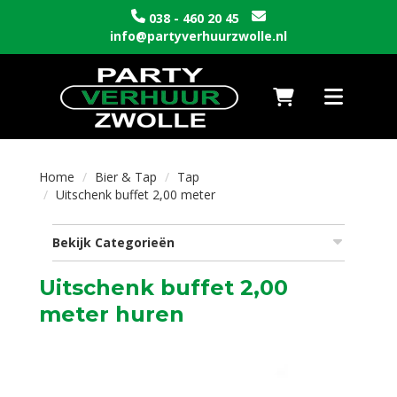
038 - 460 20 45
info@partyverhuurzwolle.nl
Naar winkelwagen
Toggle nav
Home
Bier & Tap
Tap
Uitschenk buffet 2,00 meter
Bekijk Categorieën
Uitschenk buffet 2,00
meter huren