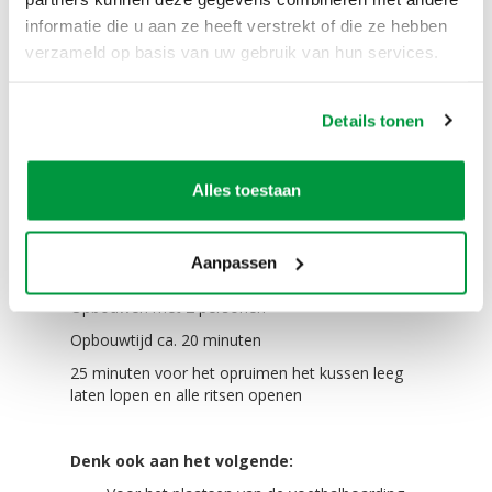
informatie die u aan ze heeft verstrekt of die ze hebben
Betreden van de opblaasbare voetbalboarding is
verzameld op basis van uw gebruik van hun services.
geheel op eigen risico.
Het is niet toegestaan de luchtkussens te betreden
met schoenen, scherpe voorwerpen, drank en
Details tonen
etenswaar, etc.
Deelnemers met brillen, beugels doen deze af of
uit, anders betreden zij het luchtkussen op eigen
Alles toestaan
risico.
Aanpassen
Handig om te weten:
Opbouwen met 2 personen
Opbouwtijd ca. 20 minuten
25 minuten voor het opruimen het kussen leeg
laten lopen en alle ritsen openen
Denk ook aan het volgende: