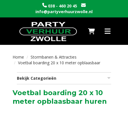
038 - 460 20 45
info@partyverhuurzwolle.nl
Naar winkelwagen
Toggle nav
Home
Stormbanen & Attracties
Voetbal boarding 20 x 10 meter opblaasbaar
Bekijk Categorieën
Voetbal boarding 20 x 10
meter opblaasbaar huren