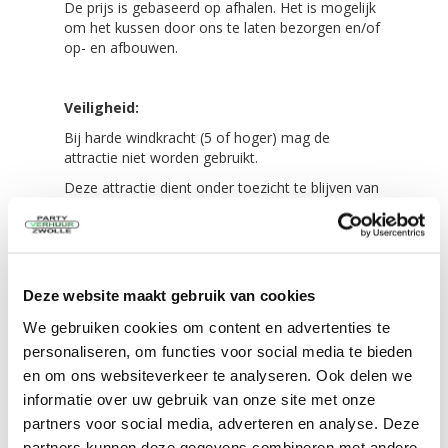
De prijs is gebaseerd op afhalen. Het is mogelijk
om het kussen door ons te laten bezorgen en/of
op- en afbouwen.
Veiligheid:
Bij harde windkracht (5 of hoger) mag de
attractie niet worden gebruikt.
Deze attractie dient onder toezicht te blijven van
een volwassen persoon en deze mag de
voetbalboarding niet onbeheerd achterlaten.
Gebruik de verankeringspunten die aan het kussen
zit. Haringen worden meegeleverd.
Deze website maakt gebruik van cookies
Zorg dat de opblaasstructuur altijd op een
We gebruiken cookies om content en advertenties te
voldoende valdempende ondergrond staat (bij
voorkeur gras).
personaliseren, om functies voor social media te bieden
en om ons websiteverkeer te analyseren. Ook delen we
Dek bij regen de stroomaansluiting af.
informatie over uw gebruik van onze site met onze
Het is niet toegestaan salto’s te maken, op
partners voor social media, adverteren en analyse. Deze
randen van de boarding te klimmen / te gaan
partners kunnen deze gegevens combineren met andere
zitten.