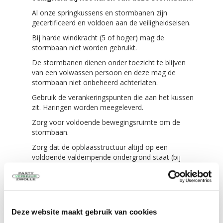
Al onze springkussens en stormbanen zijn
gecertificeerd en voldoen aan de veiligheidseisen.
Bij harde windkracht (5 of hoger) mag de
stormbaan niet worden gebruikt.
De stormbanen dienen onder toezicht te blijven
van een volwassen persoon en deze mag de
stormbaan niet onbeheerd achterlaten.
Gebruik de verankeringspunten die aan het kussen
zit. Haringen worden meegeleverd.
Zorg voor voldoende bewegingsruimte om de
stormbaan.
Zorg dat de opblaasstructuur altijd op een
voldoende valdempende ondergrond staat (bij
voorkeur gras).
Dek bij regen de stroomaansluiting af.
Het is niet toegestaan salto’s te maken, op
randen van de stormbaan te klimmen / te gaan
Deze website maakt gebruik van cookies
zitten. Op glijbanen (slides) is het niet toegestaan