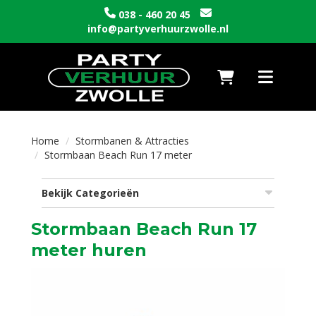
038 - 460 20 45
info@partyverhuurzwolle.nl
Naar winkelwagen
Toggle nav
Home
Stormbanen & Attracties
Stormbaan Beach Run 17 meter
Bekijk Categorieën
Stormbaan Beach Run 17
meter huren