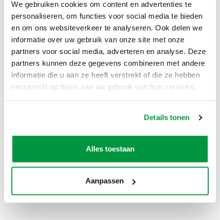
bommetjes te maken of naar beneden te
We gebruiken cookies om content en advertenties te
springen, hierdoor loopt men het risico gelanceerd
personaliseren, om functies voor social media te bieden
te worden en buiten het luchtkussen terecht te
en om ons websiteverkeer te analyseren. Ook delen we
komen met alle gevolgen van dien! Ook is het
informatie over uw gebruik van onze site met onze
verboden om op de buik en met het hoofd naar
partners voor social media, adverteren en analyse. Deze
beneden te glijden!
partners kunnen deze gegevens combineren met andere
Betreden van het luchtkussen is op eigen risico.
informatie die u aan ze heeft verstrekt of die ze hebben
Het is niet toegestaan de luchtkussens te betreden
verzameld op basis van uw gebruik van hun services.
met schoenen, scherpe voorwerpen, drank en
etenswaar, etc.
Bij extreem warm weer raden wij de deelnemers
Details tonen
aan beschermende kleding te dragen ter
voorkoming van schaaf/brandwonden.
Alles toestaan
Deelnemers met brillen, beugels doen deze af of
uit, anders betreden zij het luchtkussen op eigen
risico.
Aanpassen
Op de springkussens mogen maximaal het
aangegeven aantal (2) kinderen of max. 450 kg.