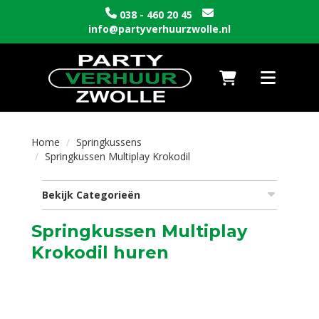
038 - 460 20 45
info@partyverhuurzwolle.nl
Naar winkelwagen
Toggle nav
Home
Springkussens
Springkussen Multiplay Krokodil
Bekijk Categorieën
Springkussen Multiplay
Krokodil huren