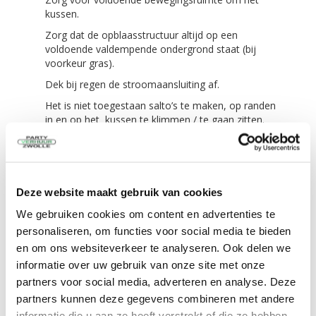
kussen.
Zorg dat de opblaasstructuur altijd op een
voldoende valdempende ondergrond staat (bij
voorkeur gras).
Dek bij regen de stroomaansluiting af.
Het is niet toegestaan salto’s te maken, op randen
in en op het kussen te klimmen / te gaan zitten.
Op glijbanen (slides) is het niet toegestaan
bommetjes te maken of naar beneden te
springen, hierdoor loopt men het risico gelanceerd
te worden en buiten het luchtkussen terecht te
komen met alle gevolgen van dien! Ook is het
Deze website maakt gebruik van cookies
verboden om op de buik en met het hoofd naar
We gebruiken cookies om content en advertenties te
beneden te glijden!
personaliseren, om functies voor social media te bieden
Betreden van het luchtkussen is op eigen risico.
en om ons websiteverkeer te analyseren. Ook delen we
Het is niet toegestaan de luchtkussens te betreden
informatie over uw gebruik van onze site met onze
met schoenen, scherpe voorwerpen, drank en
partners voor social media, adverteren en analyse. Deze
etenswaar, etc.
partners kunnen deze gegevens combineren met andere
Bij extreem warm weer raden wij de deelnemers
informatie die u aan ze heeft verstrekt of die ze hebben