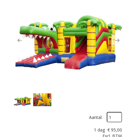
Previous
Next
Aantal:
1 dag
€
95,00
Excl. BTW