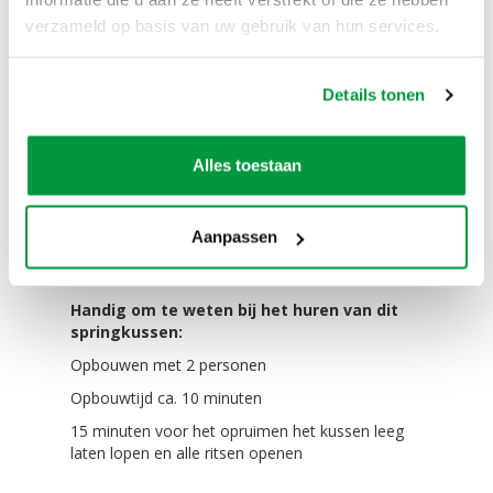
aan beschermende kleding te dragen ter
verzameld op basis van uw gebruik van hun services.
voorkoming van schaaf/brandwonden.
Deelnemers met brillen, beugels doen deze af of
uit, anders betreden zij het luchtkussen op eigen
Details tonen
risico.
Op de springkussens mogen maximaal het
Alles toestaan
aangegeven aantal (12) kinderen of max. 450 kg.
De springkussens zijn bestemd voor kinderen
tussen de 3 en 12 jaar, tenzij andere leeftijden
Aanpassen
vermeld staan.
Handig om te weten bij het huren van dit
springkussen:
Opbouwen met 2 personen
Opbouwtijd ca. 10 minuten
15 minuten voor het opruimen het kussen leeg
laten lopen en alle ritsen openen