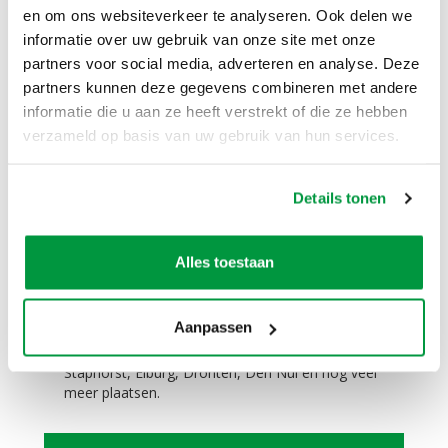
en om ons websiteverkeer te analyseren. Ook delen we
De opblaasbare feestpop vrouw 80 jaar past
informatie over uw gebruik van onze site met onze
(zonder lucht) in elke auto. Zelfs in een Smart is dit
partners voor social media, adverteren en analyse. Deze
geen probleem.
partners kunnen deze gegevens combineren met andere
informatie die u aan ze heeft verstrekt of die ze hebben
Zelf ophalen / bezorgen:
verzameld op basis van uw gebruik van hun services.
Het is mogelijk om dit product te huren en zelf op
te halen. Het is ook mogelijk om dit product te
huren en tegen een meerprijs te laten bezorgen.
Details tonen
Niet alleen in Zwolle in de verhuur, maar ook in
Hattem, Hasselt, Dalfsen, Kampen, Wijhe,
Nieuwleusen, Dronten, Giethoorn, Wapenveld,
Alles toestaan
Oldebroek, Ommen, Meppel, Steenwijk, 't Harde,
Wezep, Olst, Genemuiden, Zwartewaterland,
Heerde, Vaassen, Veessen, Epe, Oene, Balkbrug,
Aanpassen
Dedemsvaart, Heino, Raalte, Lemelerveld,
Vilsteren, Oudleusen, Zwartsluis, Epe, Rouveen,
Staphorst, Elburg, Dronten, Den Nul en nog veel
meer plaatsen.