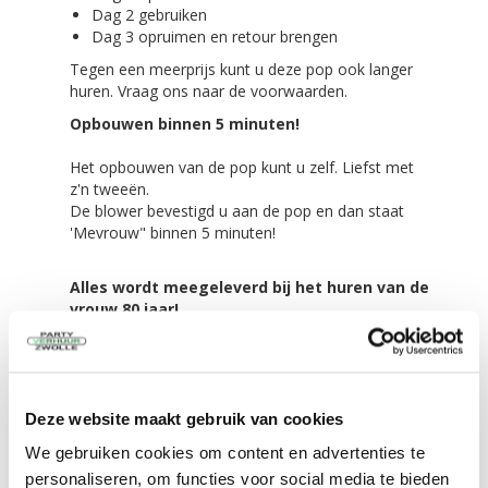
Dag 2 gebruiken
Dag 3 opruimen en retour brengen
Tegen een meerprijs kunt u deze pop ook langer
huren. Vraag ons naar de voorwaarden.
Opbouwen binnen 5 minuten!
Het opbouwen van de pop kunt u zelf. Liefst met
z'n tweeën.
De blower bevestigd u aan de pop en dan staat
'Mevrouw" binnen 5 minuten!
Alles wordt meegeleverd bij het huren van de
vrouw 80 jaar!
De feestpop in een transport zak
Scheer/spanlijnen,
4 grote haringen voor in de grond
4 kleine haringen voor tussen de tegels of
Deze website maakt gebruik van cookies
klinkers
De blower van 380 Watt
We gebruiken cookies om content en advertenties te
personaliseren, om functies voor social media te bieden
Eenvoudig te vervoeren!