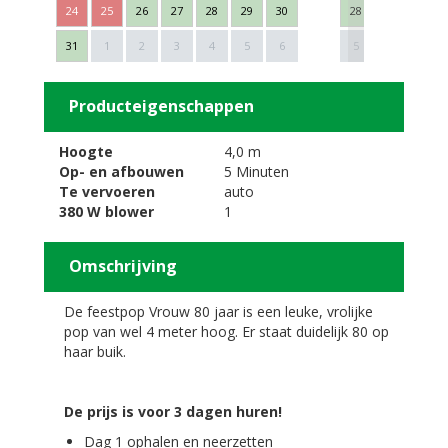
24
25
26
27
28
29
30
28
29
30
Next
31
1
2
3
4
5
6
5
6
7
Producteigenschappen
Hoogte
4,0 m
Op- en afbouwen
5 Minuten
Te vervoeren
auto
380 W blower
1
Omschrijving
De feestpop Vrouw 80 jaar is een leuke, vrolijke
pop van wel 4 meter hoog. Er staat duidelijk 80 op
haar buik.
De prijs is voor 3 dagen huren!
Dag 1 ophalen en neerzetten