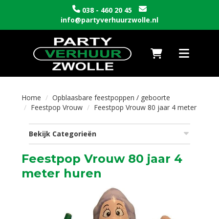
038 - 460 20 45
info@partyverhuurzwolle.nl
Naar winkelwagen
Toggle nav
Home
Opblaasbare feestpoppen / geboorte
Feestpop Vrouw
Feestpop Vrouw 80 jaar 4 meter
Bekijk Categorieën
Feestpop Vrouw 80 jaar 4
meter huren