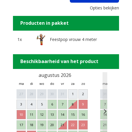
Opties bekijken
Producten in pakket
1x
Feestpop vrouw 4 meter
Beschikbaarheid van het product
augustus 2026
sept
ma
di
wo
do
vr
za
zo
ma
di
wo
27
28
29
30
31
1
2
31
1
2
3
4
5
6
7
8
9
7
8
9
10
11
12
13
14
15
16
14
15
16
17
18
19
20
21
22
23
21
22
23