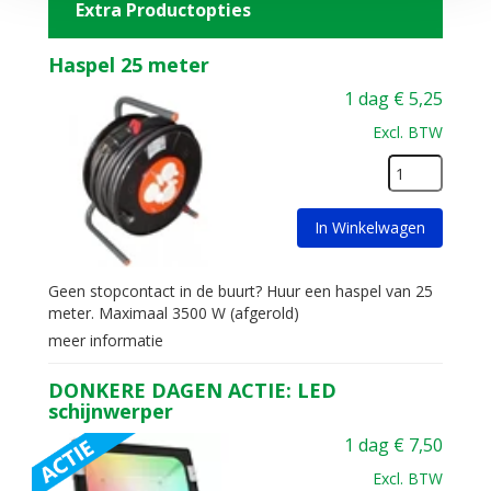
Extra Productopties
Haspel 25 meter
1 dag
€
5,25
Excl. BTW
In Winkelwagen
Geen stopcontact in de buurt? Huur een haspel van 25
meter. Maximaal 3500 W (afgerold)
meer informatie
DONKERE DAGEN ACTIE: LED
schijnwerper
1 dag
€
7,50
Excl. BTW