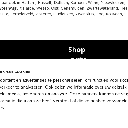
maar ook in Hattem, Hasselt, Dalfsen, Kampen, Wijhe, Nieuwleusen
Steenwijk, 't Harde, Wezep, Olst, Genemuiden, Zwartewaterland, He
aalte, Lemelerveld, Vilsteren, Oudleusen, Zwartsluis, Epe, Rouveen, 
Shop
Levering
Privacyverklaring en
Bruiloft
Cookies
ik van cookies
olle
ontent en advertenties te personaliseren, om functies voor soci
 Condoleance
erkeer te analyseren. Ook delen we informatie over uw gebruik 
olle
Abraham pop
cial media, adverteren en analyse. Deze partners kunnen deze
 opslagruimte
ormatie die u aan ze heeft verstrekt of die ze hebben verzameld
es.