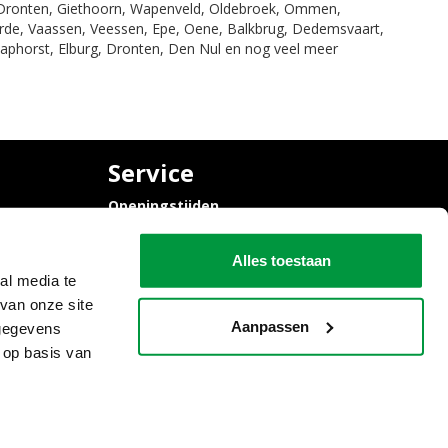
, Dronten, Giethoorn, Wapenveld, Oldebroek, Ommen,
erde, Vaassen, Veessen, Epe, Oene, Balkbrug, Dedemsvaart,
Staphorst, Elburg, Dronten, Den Nul en nog veel meer
Service
Openingstijden
Contact
Algemene voorwaarden
Alles toestaan
al media te
van onze site
Aanpassen
 gegevens
 op basis van