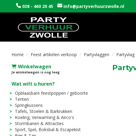
038 - 460 20 45
info@partyverhuurzwolle.nl
Home
Feest artikelen verkoop
Partyvlaggen
Partyvlag 
Winkelwagen
Partyv
Je winkelwagen is nog leeg.
Wat wilt u huren?
Opblaasbare feestpoppen / geboorte
Tenten
Springkussens
Tafels, Stoelen & Barkrukken
Koeling, Verwarming & Airco's
Stormbanen & Attracties
Sport, Spel, Boksbal & Escapekist
Bier & Tap