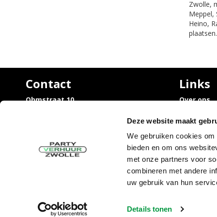
Zwolle, 
Meppel, 
Heino, R
plaatsen.
Contact
Links
Ohmstraat 10,
Over ons
8013 PZ Zwolle
Vacatures
Trouwen / 
Deze website maakt gebru
info@partyverhuurzwolle.nl
rondom Zw
038 - 460 20 45
We gebruiken cookies om c
Uitvaart /
bieden en om ons websitev
rondom Zw
Sarah en 
met onze partners voor so
Tijdelijke
combineren met andere inf
uw gebruik van hun servic
Details tonen