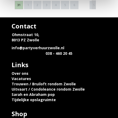
Next
31
1
2
3
4
5
6
5
6
7
Contact
Ohmstraat 10,
8013 PZ Zwolle
info@partyverhuurzwolle.nl
038 - 460 20 45
Links
Over ons
Vacatures
Trouwen / Bruiloft rondom Zwolle
Uitvaart / Condoleance rondom Zwolle
Sarah en Abraham pop
Tijdelijke opslagruimte
Shop