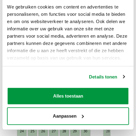
We gebruiken cookies om content en advertenties te
personaliseren, om functies voor social media te bieden
Producten in pakket
en om ons websiteverkeer te analyseren. Ook delen we
informatie over uw gebruik van onze site met onze
Valmat / veiligheidsmat 1,0x1,2
7x
meter
partners voor social media, adverteren en analyse. Deze
partners kunnen deze gegevens combineren met andere
informatie die u aan ze heeft verstrekt of die ze hebben
Beschikbaarheid van het product
verzameld op basis van uw gebruik van hun services.
augustus 2026
sept
Details tonen
ma
di
wo
do
vr
za
zo
ma
di
wo
27
28
29
30
31
1
2
31
1
2
Alles toestaan
3
4
5
6
7
8
9
7
8
9
10
11
12
13
14
15
16
14
15
16
Aanpassen
17
18
19
20
21
22
23
21
22
23
24
25
26
27
28
29
30
28
29
30