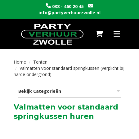
038 - 460 20 45
info@partyverhuurzwolle.nl
Naar winkelwagen
Toggle nav
Home
Tenten
Valmatten voor standaard springkussen (verplicht bij
harde ondergrond)
Bekijk Categorieën
Valmatten voor standaard
springkussen huren