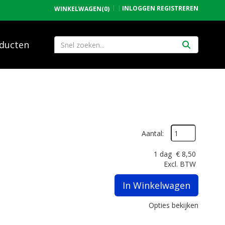
INLOGGEN
REGISTREREN
WINKELWAGEN
(0)
ducten
Aantal:
1 dag
€
8,50
Excl. BTW
In Winkelwagen
Opties bekijken