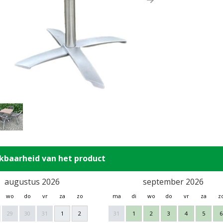
ous
Next
kbaarheid van het product
augustus 2026
september 2026
wo
do
vr
za
zo
ma
di
wo
do
vr
za
z
29
30
31
1
2
31
1
2
3
4
5
6