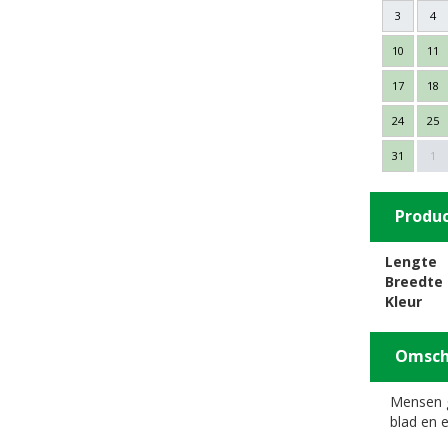
3
4
10
11
17
18
24
25
31
1
Produ
Lengte
Breedte
Kleur
Omsch
Mensen g
blad en 