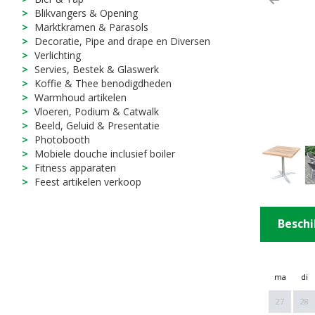
Previ
Blikvangers & Opening
Marktkramen & Parasols
Decoratie, Pipe and drape en Diversen
Verlichting
Servies, Bestek & Glaswerk
Koffie & Thee benodigdheden
Warmhoud artikelen
Vloeren, Podium & Catwalk
Beeld, Geluid & Presentatie
Photobooth
Mobiele douche inclusief boiler
Fitness apparaten
Feest artikelen verkoop
Beschi
ma
di
27
28