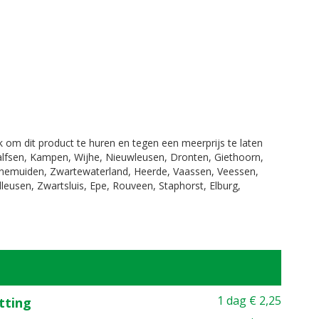
jk om dit product te huren en tegen een meerprijs te laten
Dalfsen, Kampen, Wijhe, Nieuwleusen, Dronten, Giethoorn,
enemuiden, Zwartewaterland, Heerde, Vaassen, Veessen,
leusen, Zwartsluis, Epe, Rouveen, Staphorst, Elburg,
1 dag
€
2,25
itting