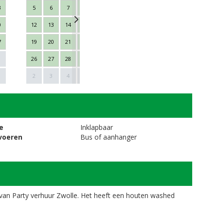
3
5
6
7
8
9
10
11
2
3
4
0
12
13
14
15
16
17
18
9
10
11
7
19
20
21
22
23
24
25
16
17
18
26
27
28
29
30
31
1
23
24
25
Next
1
2
3
4
5
6
7
8
30
1
2
e
Inklapbaar
voeren
Bus of aanhanger
l van Party verhuur Zwolle. Het heeft een houten washed