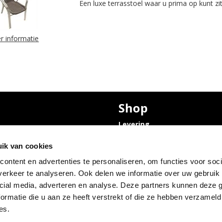
Een luxe terrasstoel waar u prima op kunt zit
r informatie
Shop
Levering
Privacyverklaring en
Bruiloft
Cookies
ik van cookies
olle
ontent en advertenties te personaliseren, om functies voor soci
 Condoleance
erkeer te analyseren. Ook delen we informatie over uw gebruik 
olle
Abraham pop
cial media, adverteren en analyse. Deze partners kunnen deze
 opslagruimte
ormatie die u aan ze heeft verstrekt of die ze hebben verzameld
es.