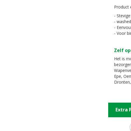
Product 
- Stevige
- washed
- Eenvoud
- Voor b
Zelf op
Het is mo
bezorgen
Wapenvel
Epe, Oen
Dronten,
Extra 