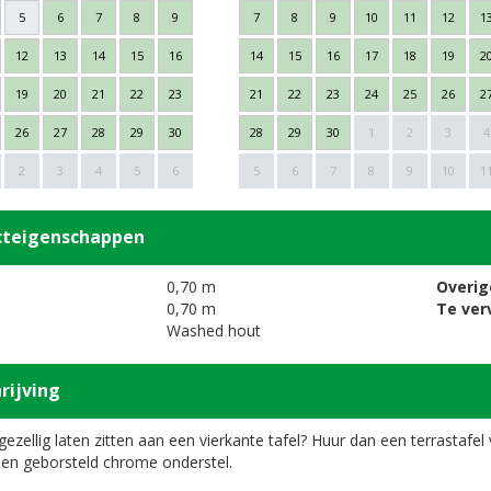
5
6
7
8
9
7
8
9
10
11
12
1
12
13
14
15
16
14
15
16
17
18
19
2
19
20
21
22
23
21
22
23
24
25
26
2
26
27
28
29
30
28
29
30
1
2
3
4
2
3
4
5
6
5
6
7
8
9
10
1
cteigenschappen
0,70 m
Overig
0,70 m
Te ver
Washed hout
rijving
ezellig laten zitten aan een vierkante tafel? Huur dan een terrastafe
een geborsteld chrome onderstel.