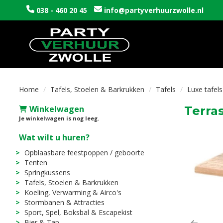
038 - 460 20 45
info@partyverhuurzwolle.nl
Home
Tafels, Stoelen & Barkrukken
Tafels
Luxe tafels
Winkelwagen
Terra
Je winkelwagen is nog leeg.
Wat wilt u huren?
Opblaasbare feestpoppen / geboorte
Tenten
Springkussens
Tafels, Stoelen & Barkrukken
Koeling, Verwarming & Airco's
Stormbanen & Attracties
Sport, Spel, Boksbal & Escapekist
Bier & Tap