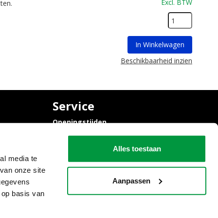
Excl. BTW
ten.
In Winkelwagen
Beschikbaarheid inzien
Service
Openingstijden
Contact
Algemene voorwaarden
Alles toestaan
al media te
van onze site
Aanpassen
 gegevens
 op basis van