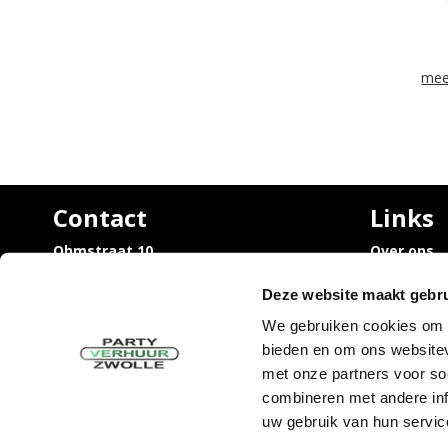
mee
Contact
Links
Ohmstraat 10,
Over ons
8013 PZ Zwolle
Vacatures
Trouwen / 
Deze website maakt gebru
info@partyverhuurzwolle.nl
rondom Zw
038 - 460 20 45
We gebruiken cookies om c
Uitvaart /
bieden en om ons websitev
rondom Zw
Sarah en 
met onze partners voor so
Tijdelijke
combineren met andere inf
uw gebruik van hun servic