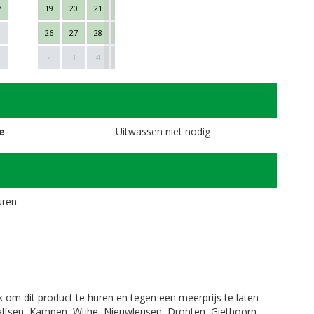
7
19
20
21
22
23
24
25
16
17
18
26
27
28
29
30
31
1
23
24
25
Next
1
2
3
4
5
6
7
8
30
1
2
e
Uitwassen niet nodig
uren.
.
jk om dit product te huren en tegen een meerprijs te laten
Dalfsen, Kampen, Wijhe, Nieuwleusen, Dronten, Giethoorn,