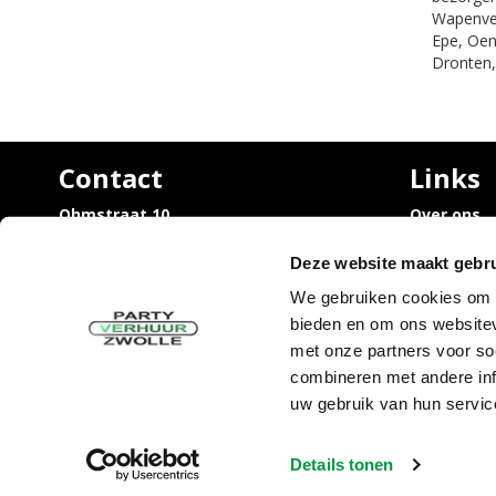
Wapenvel
Epe, Oen
Dronten,
Contact
Links
Ohmstraat 10,
Over ons
8013 PZ Zwolle
Vacatures
Trouwen / 
Deze website maakt gebru
info@partyverhuurzwolle.nl
rondom Zw
038 - 460 20 45
We gebruiken cookies om c
Uitvaart /
bieden en om ons websitev
rondom Zw
Sarah en 
met onze partners voor so
Tijdelijke
combineren met andere inf
uw gebruik van hun servic
Details tonen