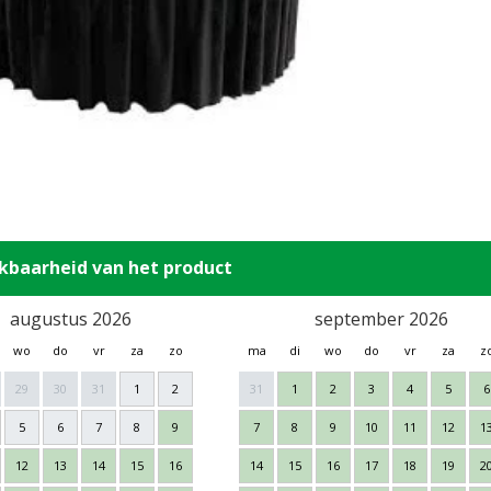
kbaarheid van het product
augustus 2026
september 2026
wo
do
vr
za
zo
ma
di
wo
do
vr
za
z
29
30
31
1
2
31
1
2
3
4
5
6
5
6
7
8
9
7
8
9
10
11
12
1
12
13
14
15
16
14
15
16
17
18
19
2