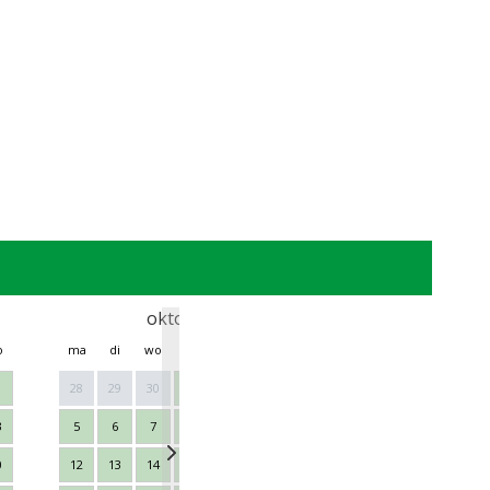
oktober 2026
nove
o
ma
di
wo
do
vr
za
zo
ma
di
wo
28
29
30
1
2
3
4
26
27
28
3
5
6
7
8
9
10
11
2
3
4
0
12
13
14
15
16
17
18
9
10
11