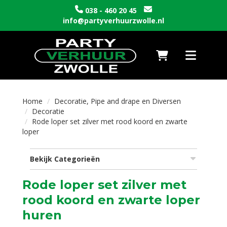
038 - 460 20 45
info@partyverhuurzwolle.nl
Naar winkelwagen
Toggle nav
Home
Decoratie, Pipe and drape en Diversen
Decoratie
Rode loper set zilver met rood koord en zwarte
loper
Bekijk Categorieën
Rode loper set zilver met
rood koord en zwarte loper
huren