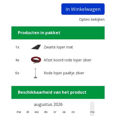
In Winkelwagen
Opties bekijken
Producten in pakket
1x
Zwarte loper mat
4x
Afzet koord rode loper zilver
6x
Rode loper paaltje zilver
Beschikbaarheid van het product
augustus 2026
sept
ma
di
wo
do
vr
za
zo
ma
di
wo