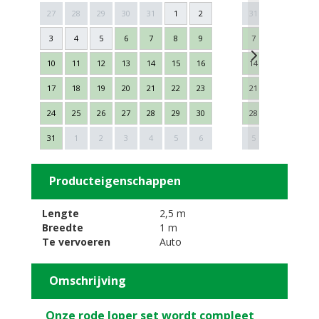
27
28
29
30
31
1
2
31
1
2
3
4
5
6
7
8
9
7
8
9
10
11
12
13
14
15
16
14
15
16
17
18
19
20
21
22
23
21
22
23
24
25
26
27
28
29
30
28
29
30
Next
31
1
2
3
4
5
6
5
6
7
Producteigenschappen
Lengte
2,5 m
Breedte
1 m
Te vervoeren
Auto
Omschrijving
Onze rode loper set wordt compleet