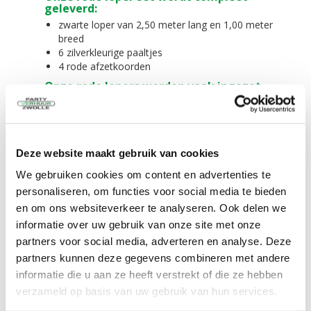
geleverd:
zwarte loper van 2,50 meter lang en 1,00 meter
breed
6 zilverkleurige paaltjes
4 rode afzetkoorden
Onze rode lopers worden vaak ingezet
voor:
bruiloften
tuinfeesten
tentfeesten
Deze website maakt gebruik van cookies
openingen
evenementen
We gebruiken cookies om content en advertenties te
Zelf ophalen / bezorgen:
personaliseren, om functies voor social media te bieden
en om ons websiteverkeer te analyseren. Ook delen we
Het is mogelijk om dit product te huren en zelf op
te halen. Het is ook mogelijk om dit product te
informatie over uw gebruik van onze site met onze
huren en tegen een meerprijs te laten bezorgen.
partners voor social media, adverteren en analyse. Deze
Niet alleen in Zwolle in de verhuur, maar ook in
partners kunnen deze gegevens combineren met andere
Hattem, Hasselt, Dalfsen, Kampen, Wijhe,
informatie die u aan ze heeft verstrekt of die ze hebben
Nieuwleusen, Dronten, Giethoorn, Wapenveld,
verzameld op basis van uw gebruik van hun services.
Oldebroek, Ommen, Meppel, Steenwijk, 't Harde,
Wezep, Olst, Genemuiden, Zwartewaterland,