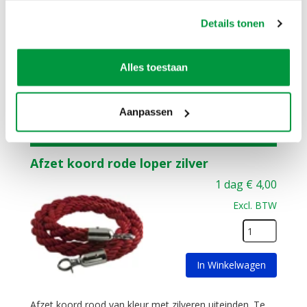
Heerde, Vaassen, Veessen, Epe, Oene, Balkbrug,
Dedemsvaart, Heino, Raalte, Lemelerveld,
Details tonen
Vilsteren, Oudleusen, Zwartsluis, Epe, Rouveen,
Staphorst, Elburg, Dronten, Den Nul en nog veel
meer plaatsen.
Alles toestaan
Aanpassen
Extra Productopties
Afzet koord rode loper zilver
1 dag
€
4,00
Excl. BTW
In Winkelwagen
Afzet koord rood van kleur met zilveren uiteinden. Te