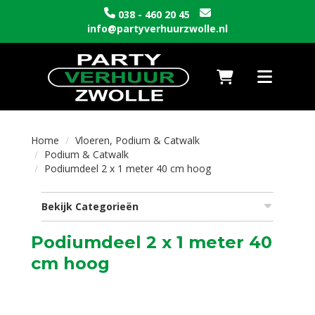
038 - 460 20 45
info@partyverhuurzwolle.nl
Naar winkelwagen
Toggle nav
Home
Vloeren, Podium & Catwalk
Podium & Catwalk
Podiumdeel 2 x 1 meter 40 cm hoog
Bekijk Categorieën
Podiumdeel 2 x 1 meter 40
cm hoog