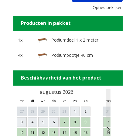
Opties bekijken
Producten in pakket
1x
Podiumdeel 1 x 2 meter
4x
Podiumpootje 40 cm
Beschikbaarheid van het product
augustus 2026
sept
ma
di
wo
do
vr
za
zo
ma
di
wo
27
28
29
30
31
1
2
31
1
2
3
4
5
6
7
8
9
7
8
9
10
11
12
13
14
15
16
14
15
16