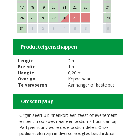
17
18
19
20
21
22
23
21
22
23
24
25
26
27
28
29
30
28
29
30
Next
31
1
2
3
4
5
6
5
6
7
Producteigenschappen
Lengte
2 m
Breedte
1 m
Hoogte
0,20 m
Overige
Koppelbaar
Te vervoeren
Aanhanger of bestelbus
Omschrijving
Organiseert u binnenkort een feest of evenement
en bent u op zoek naar een podium? Huur dan bij
Partyverhuur Zwolle deze podiumdelen. Onze
podiumdelen zijn in diverse hoogtes beschikbaar.