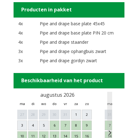
Producten in pakket
4x
Pipe and drape base plate 45x45
4x
Pipe and drape base plate PIN 20 cm
4x
Pipe and drape staander
3x
Pipe and drape ophangbuis zwart
3x
Pipe and drape gordijn zwart
Beschikbaarheid van het product
augustus 2026
sept
ma
di
wo
do
vr
za
zo
ma
di
wo
27
28
29
30
31
1
2
31
1
2
3
4
5
6
7
8
9
7
8
9
10
11
12
13
14
15
16
14
15
16