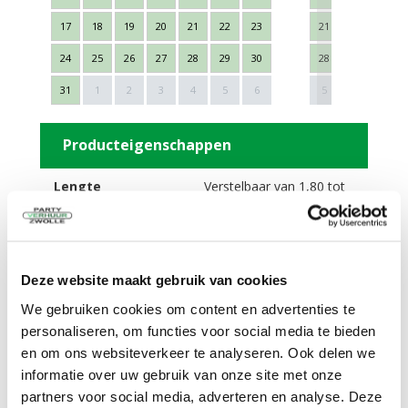
17
18
19
20
21
22
23
21
22
23
24
25
26
27
28
29
30
28
29
30
Next
31
1
2
3
4
5
6
5
6
7
Producteigenschappen
Lengte
Verstelbaar van 1,80 tot
3,00 m
Hoogte
Verstelbaar van 1,80 tot
3,00 m
Kleur
Zwart
Op- en afbouwen
15 Minuten
Deze website maakt gebruik van cookies
Te vervoeren
Auto (inschuibaar)
We gebruiken cookies om content en advertenties te
Materiaal
Brandvertragende stof
personaliseren, om functies voor social media te bieden
Verlengbaar
Tot 27 meter
en om ons websiteverkeer te analyseren. Ook delen we
informatie over uw gebruik van onze site met onze
Omschrijving
partners voor social media, adverteren en analyse. Deze