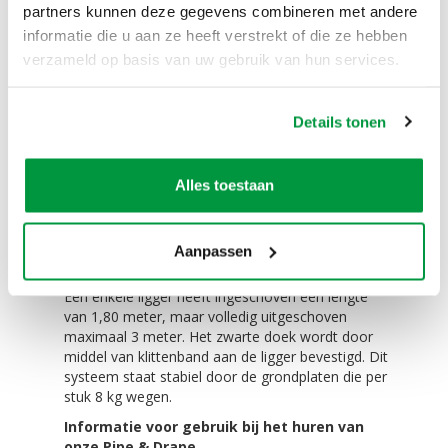
partners kunnen deze gegevens combineren met andere
Wilt u een ruimte afschermen? Onze pipe & drape
informatie die u aan ze heeft verstrekt of die ze hebben
systemen zijn ideaal om een nette afscheiding te
maken op uw locatie. U kunt onze Pipe & Drape
verzameld op basis van uw gebruik van hun services.
bijvoorbeeld huren en toepassen om een
grote ruimte te verkleinen, maar ook om een
wand aan het zicht van uw gasten te onttrekken.
Details tonen
Het te huren pipe & drape systeem bestaat uit
stevige staanders en liggers welke samen een
stevige constructie vormen.
Alles toestaan
verstel- en verlengbaar bij het huren van de
pipe en drape
Aanpassen
Ons Pipe & drape systeem kan uw ruimte vanaf
1,80 meter tot en met 3 meter hoog afschermen.
Een enkele ligger heeft ingeschoven een lengte
van 1,80 meter, maar volledig uitgeschoven
maximaal 3 meter. Het zwarte doek wordt door
middel van klittenband aan de ligger bevestigd. Dit
systeem staat stabiel door de grondplaten die per
stuk 8 kg wegen.
Informatie voor gebruik bij het huren van
onze Pipe & Drape