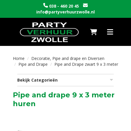
038 - 460 20 45
info@partyverhuurzwolle.nl
Naar winkelwagen
Toggle nav
Home
Decoratie, Pipe and drape en Diversen
Pipe and Drape
Pipe and Drape zwart 9 x 3 meter
Bekijk Categorieën
Pipe and drape 9 x 3 meter
huren