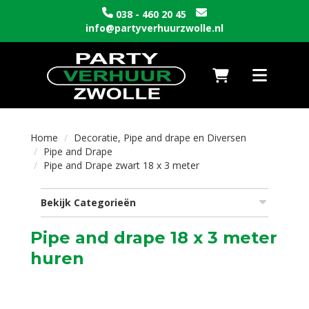
038 - 460 20 45
info@partyverhuurzwolle.nl
Naar winkelwagen
Toggle nav
Home
Decoratie, Pipe and drape en Diversen
Pipe and Drape
Pipe and Drape zwart 18 x 3 meter
Bekijk Categorieën
Pipe and drape 18 x 3 meter
huren