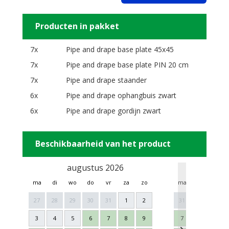
Producten in pakket
7x
Pipe and drape base plate 45x45
7x
Pipe and drape base plate PIN 20 cm
7x
Pipe and drape staander
6x
Pipe and drape ophangbuis zwart
6x
Pipe and drape gordijn zwart
Beschikbaarheid van het product
augustus 2026
sept
ma
di
wo
do
vr
za
zo
ma
di
wo
27
28
29
30
31
1
2
31
1
2
3
4
5
6
7
8
9
7
8
9