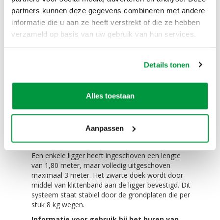
partners kunnen deze gegevens combineren met andere
Wilt u een ruimte afschermen? Onze pipe & drape
informatie die u aan ze heeft verstrekt of die ze hebben
systemen zijn ideaal om een nette afscheiding te
verzameld op basis van uw gebruik van hun services.
maken op uw locatie. U kunt onze Pipe & Drape
bijvoorbeeld huren en toepassen om een
grote ruimte te verkleinen, maar ook om een
Details tonen
wand aan het zicht van uw gasten te onttrekken.
Het te huren pipe & drape systeem bestaat uit
stevige staanders en liggers welke samen een
Alles toestaan
stevige constructie vormen.
verstel- en verlengbaar bij het huren van de
pipe en drape
Aanpassen
Ons Pipe & drape systeem kan uw ruimte vanaf
1,80 meter tot en met 3 meter hoog afschermen.
Een enkele ligger heeft ingeschoven een lengte
van 1,80 meter, maar volledig uitgeschoven
maximaal 3 meter. Het zwarte doek wordt door
middel van klittenband aan de ligger bevestigd. Dit
systeem staat stabiel door de grondplaten die per
stuk 8 kg wegen.
Informatie voor gebruik bij het huren van