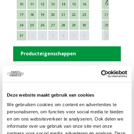
10
11
12
13
14
15
16
14
15
16
17
18
19
20
21
22
23
21
22
23
24
25
26
27
28
29
30
28
29
30
Next
31
1
2
3
4
5
6
5
6
7
Producteigenschappen
Lengte
Verstelbaar van 1,80 tot
3,00 m
Hoogte
Verstelbaar van 1,80 tot
3,00 m
Kleur
Zwart
Deze website maakt gebruik van cookies
Op- en afbouwen
30 Minuten
Te vervoeren
Auto (inschuibaar)
We gebruiken cookies om content en advertenties te
Materiaal
Brandvertragende stof
personaliseren, om functies voor social media te bieden
Verlengbaar
Tot 27 meter
en om ons websiteverkeer te analyseren. Ook delen we
informatie over uw gebruik van onze site met onze
Omschrijving
partners voor social media, adverteren en analyse. Deze