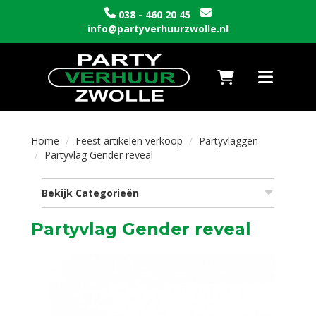
038 - 460 20 45
info@partyverhuurzwolle.nl
Naar winkelwagen
Toggle nav
Home
Feest artikelen verkoop
Partyvlaggen
Partyvlag Gender reveal
Bekijk Categorieën
Partyvlag Gender reveal