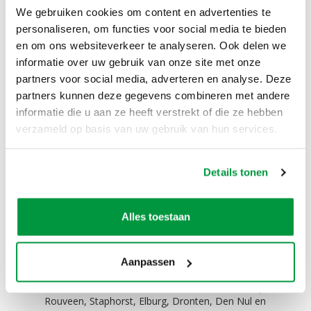
Omschrijving
We gebruiken cookies om content en advertenties te
personaliseren, om functies voor social media te bieden
Nog extra versiering nodig voor de gender reveal?
en om ons websiteverkeer te analyseren. Ook delen we
Versier het huis, tent, terrein of kantoor met deze
informatie over uw gebruik van onze site met onze
leuke partyvlaggen.
partners voor social media, adverteren en analyse. Deze
Prijs inclusief btw is €3,50 voor
10 meter
aan
partners kunnen deze gegevens combineren met andere
vlaggetjes!
informatie die u aan ze heeft verstrekt of die ze hebben
verzameld op basis van uw gebruik van hun services.
Zelf ophalen / bezorgen:
Het is mogelijk om dit product zelf op te halen. Het
Details tonen
is ook mogelijk om dit product tegen een
meerprijs te laten bezorgen. Niet alleen in Zwolle,
maar ook in Hattem, Hasselt, Dalfsen, Kampen,
Alles toestaan
Wijhe, Nieuwleusen, Dronten, Giethoorn,
Wapenveld, Oldebroek, Ommen, Meppel,
Steenwijk, 't Harde, Wezep, Olst, Genemuiden,
Zwartewaterland, Heerde, Vaassen, Veessen, Epe,
Aanpassen
Oene, Balkbrug, Dedemsvaart, Heino, Raalte,
Lemelerveld, Vilsteren, Oudleusen, Zwartsluis, Epe,
Rouveen, Staphorst, Elburg, Dronten, Den Nul en