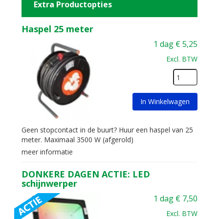
Extra Productopties
Haspel 25 meter
1 dag
€
5,25
Excl. BTW
In Winkelwagen
Geen stopcontact in de buurt? Huur een haspel van 25
meter. Maximaal 3500 W (afgerold)
meer informatie
DONKERE DAGEN ACTIE: LED
schijnwerper
1 dag
€
7,50
Excl. BTW