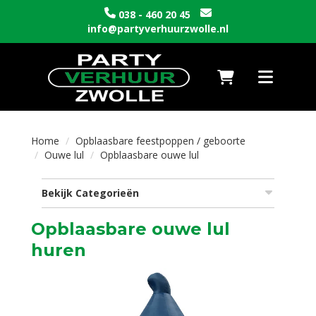
038 - 460 20 45
info@partyverhuurzwolle.nl
Naar winkelwagen
Toggle nav
Home
Opblaasbare feestpoppen / geboorte
Ouwe lul
Opblaasbare ouwe lul
Bekijk Categorieën
Opblaasbare ouwe lul
huren