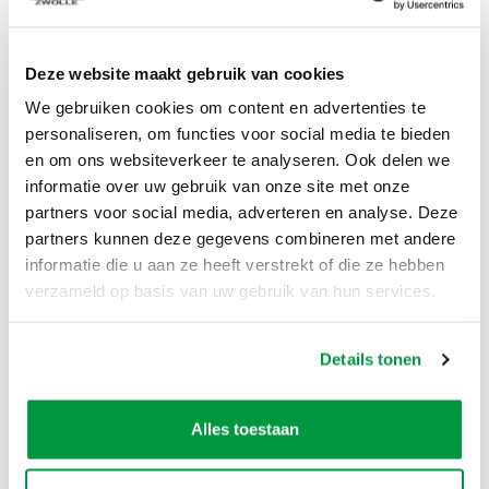
De prijs is voor 3 dagen huren!
Dag 1 ophalen en neerzetten
Dag 2 gebruiken
Deze website maakt gebruik van cookies
Dag 3 opruimen en retour brengen
We gebruiken cookies om content en advertenties te
Tegen een meerprijs kunt u deze pop ook langer
personaliseren, om functies voor social media te bieden
huren. Vraag ons naar de voorwaarden.
en om ons websiteverkeer te analyseren. Ook delen we
Opbouwen binnen 5 minuten!
informatie over uw gebruik van onze site met onze
Het opbouwen van de pop kunt u zelf. Liefst met
partners voor social media, adverteren en analyse. Deze
z'n tweeën.
partners kunnen deze gegevens combineren met andere
De blower bevestigt u aan de pop en dan staat
informatie die u aan ze heeft verstrekt of die ze hebben
'Ouwe Heer" binnen 5 minuten!
verzameld op basis van uw gebruik van hun services.
Alles wordt meegeleverd!
Details tonen
De ouwe lul zelf in een transport zak
Scheer/spanlijnen,
4 grote haringen voor in de grond
4 kleine haringen voor tussen de tegels of
Alles toestaan
klinkers
De blower van 330 Watt