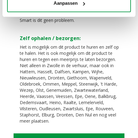
Aanpassen
Eenvoudig te vervoeren!
De Lul past (zonder lucht) in elke auto. Zelfs in een
Smart is dit geen probleem.
Zelf ophalen / bezorgen:
Het is mogelijk om dit product te huren en zelf op
te halen. Het is ook mogelijk om dit product te
huren en tegen een meerprijs te laten bezorgen.
Niet alleen in Zwolle in de verhuur, maar ook in
Hattem, Hasselt, Dalfsen, Kampen, Wijhe,
Nieuwleusen, Dronten, Giethoorn, Wapenveld,
Oldebroek, Ommen, Meppel, Steenwijk, 't Harde,
Wezep, Olst, Genemuiden, Zwartewaterland,
Heerde, Vaassen, Veessen, Epe, Oene, Balkbrug,
Dedemsvaart, Heino, Raalte, Lemelerveld,
Vilsteren, Oudleusen, Zwartsluis, Epe, Rouveen,
Staphorst, Elburg, Dronten, Den Nul en nog veel
meer plaatsen.