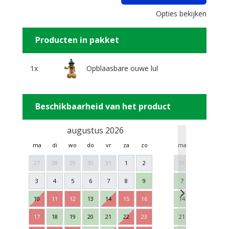
Opties bekijken
Producten in pakket
1x
Opblaasbare ouwe lul
Beschikbaarheid van het product
augustus 2026
sept
ma
di
wo
do
vr
za
zo
ma
di
wo
27
28
29
30
31
1
2
31
1
2
3
4
5
6
7
8
9
7
8
9
10
11
12
13
14
15
16
14
15
16
17
18
19
20
21
22
23
21
22
23