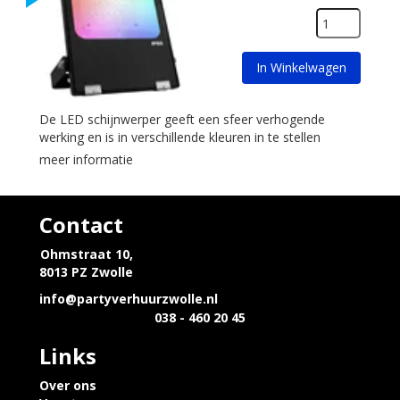
In Winkelwagen
De LED schijnwerper geeft een sfeer verhogende
werking en is in verschillende kleuren in te stellen
meer informatie
Contact
Ohmstraat 10,
8013 PZ Zwolle
info@partyverhuurzwolle.nl
038 - 460 20 45
Links
Over ons