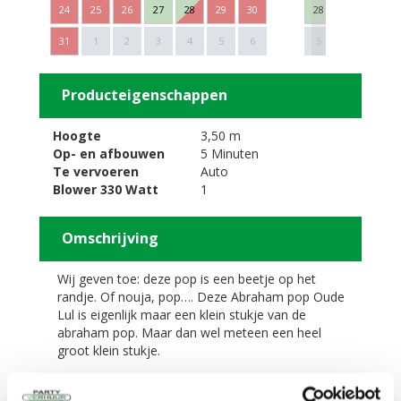
24
25
26
27
28
29
30
28
29
30
Next
31
1
2
3
4
5
6
5
6
7
Producteigenschappen
Hoogte
3,50 m
Op- en afbouwen
5 Minuten
Te vervoeren
Auto
Blower 330 Watt
1
Omschrijving
Wij geven toe: deze pop is een beetje op het
randje. Of nouja, pop…. Deze Abraham pop Oude
Lul is eigenlijk maar een klein stukje van de
abraham pop. Maar dan wel meteen een heel
groot klein stukje.