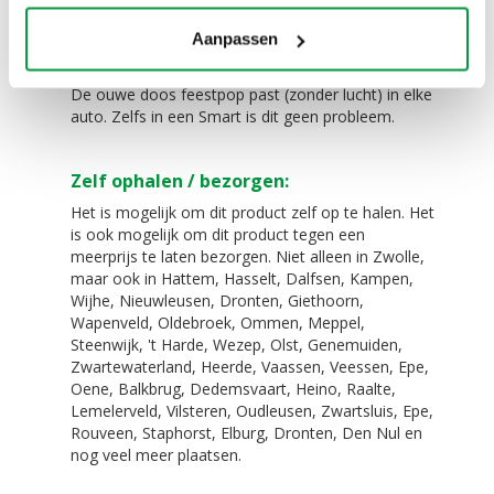
klinkers
De blower van 450 Watt
Aanpassen
Eenvoudig te vervoeren!
De ouwe doos feestpop past (zonder lucht) in elke
auto. Zelfs in een Smart is dit geen probleem.
Zelf ophalen / bezorgen:
Het is mogelijk om dit product zelf op te halen. Het
is ook mogelijk om dit product tegen een
meerprijs te laten bezorgen. Niet alleen in Zwolle,
maar ook in Hattem, Hasselt, Dalfsen, Kampen,
Wijhe, Nieuwleusen, Dronten, Giethoorn,
Wapenveld, Oldebroek, Ommen, Meppel,
Steenwijk, 't Harde, Wezep, Olst, Genemuiden,
Zwartewaterland, Heerde, Vaassen, Veessen, Epe,
Oene, Balkbrug, Dedemsvaart, Heino, Raalte,
Lemelerveld, Vilsteren, Oudleusen, Zwartsluis, Epe,
Rouveen, Staphorst, Elburg, Dronten, Den Nul en
nog veel meer plaatsen.