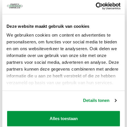
De prijs is voor 3 dagen huren!
Dag 1 ophalen en neerzetten
Deze website maakt gebruik van cookies
Dag 2 gebruiken
Dag 3 opruimen en retour brengen
We gebruiken cookies om content en advertenties te
Tegen een meerprijs kunt u deze pop ook langer
personaliseren, om functies voor social media te bieden
huren. Vraag ons naar de voorwaarden.
en om ons websiteverkeer te analyseren. Ook delen we
Opbouwen binnen 5 minuten!
informatie over uw gebruik van onze site met onze
partners voor social media, adverteren en analyse. Deze
Het opbouwen van de pop kunt u zelf. Liefst met
partners kunnen deze gegevens combineren met andere
z'n tweeën.
informatie die u aan ze heeft verstrekt of die ze hebben
De blower bevestigt u aan de pop en dan staat de
verzameld op basis van uw gebruik van hun services.
ouwe doos binnen 5 minuten!
Alles wordt meegeleverd!
Details tonen
De pop zelf in een transport zak
Scheer/spanlijnen,
4 grote haringen voor in de grond
Alles toestaan
4 kleine haringen voor tussen de tegels of