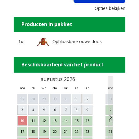
Opties bekijken
Producten in pakket
1x
Opblaasbare ouwe doos
Beschikbaarheid van het product
augustus 2026
sept
ma
di
wo
do
vr
za
zo
ma
di
wo
27
28
29
30
31
1
2
31
1
2
3
4
5
6
7
8
9
7
8
9
10
11
12
13
14
15
16
14
15
16
17
18
19
20
21
22
23
21
22
23