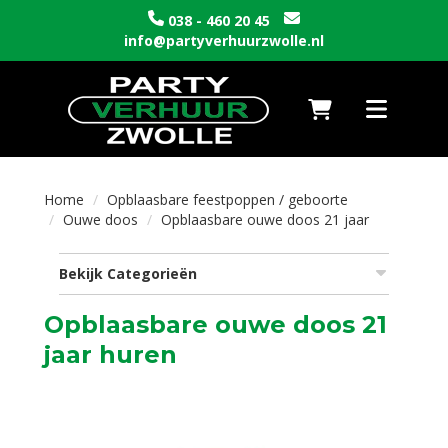
038 - 460 20 45
info@partyverhuurzwolle.nl
Naar winkelwagen
Toggle nav
Home
Opblaasbare feestpoppen / geboorte
Ouwe doos
Opblaasbare ouwe doos 21 jaar
Bekijk Categorieën
Opblaasbare ouwe doos 21
jaar huren