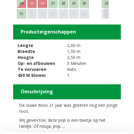
24
25
26
27
28
29
30
28
29
30
Next
31
1
2
3
4
5
6
5
6
7
Producteigenschappen
Lengte
2,00 m
Breedte
1,50 m
Hoogte
2,50 m
Op- en afbouwen
5 Minuten
Te vervoeren
Auto
450 W blower
1
Omschrijving
De ouwe doos 21 jaar was gisteren nog een jonge
roos.
Wij geven toe: deze pop is een beetje op het
randje. Of nouja, pop….