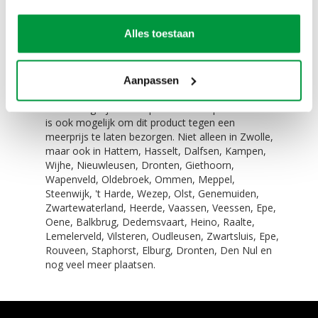
Het olifanten kostuum wordt vaak
ingezet bij:
Alles toestaan
themafeesten
openingen
beurzen
Aanpassen
Zelf ophalen / bezorgen:
Het is mogelijk om dit product zelf op te halen. Het
is ook mogelijk om dit product tegen een
meerprijs te laten bezorgen. Niet alleen in Zwolle,
maar ook in Hattem, Hasselt, Dalfsen, Kampen,
Wijhe, Nieuwleusen, Dronten, Giethoorn,
Wapenveld, Oldebroek, Ommen, Meppel,
Steenwijk, 't Harde, Wezep, Olst, Genemuiden,
Zwartewaterland, Heerde, Vaassen, Veessen, Epe,
Oene, Balkbrug, Dedemsvaart, Heino, Raalte,
Lemelerveld, Vilsteren, Oudleusen, Zwartsluis, Epe,
Rouveen, Staphorst, Elburg, Dronten, Den Nul en
nog veel meer plaatsen.