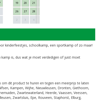
7
19
20
21
22
23
24
25
16
17
18
26
27
28
29
30
31
1
23
24
25
Next
1
2
3
4
5
6
7
8
30
1
2
oor kinderfeestjes, schoolkamp, een sportkamp of zo maar!
u kamp is, dus wat je moet verdedigen of juist moet
jk om dit product te huren en tegen een meerprijs te laten
Dalfsen, Kampen, Wijhe, Nieuwleusen, Dronten, Giethoorn,
enemuiden, Zwartewaterland, Heerde, Vaassen, Veessen,
leusen, Zwartsluis, Epe, Rouveen, Staphorst, Elburg,