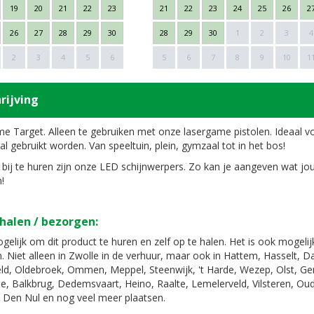
19
20
21
22
23
21
22
23
24
25
26
2
26
27
28
29
30
28
29
30
1
2
3
4
2
3
4
5
6
5
6
7
8
9
10
1
rijving
e Target. Alleen te gebruiken met onze lasergame pistolen. Ideaal v
l gebruikt worden. Van speeltuin, plein, gymzaal tot in het bos!
bij te huren zijn onze LED schijnwerpers. Zo kan je aangeven wat jo
!
halen / bezorgen:
gelijk om dit product te huren en zelf op te halen. Het is ook mogeli
. Niet alleen in Zwolle in de verhuur, maar ook in Hattem, Hasselt, 
d, Oldebroek, Ommen, Meppel, Steenwijk, 't Harde, Wezep, Olst, G
e, Balkbrug, Dedemsvaart, Heino, Raalte, Lemelerveld, Vilsteren, Oud
 Den Nul en nog veel meer plaatsen.