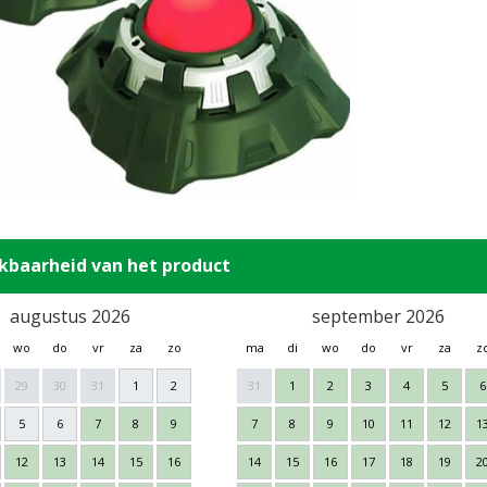
kbaarheid van het product
augustus 2026
september 2026
wo
do
vr
za
zo
ma
di
wo
do
vr
za
z
29
30
31
1
2
31
1
2
3
4
5
6
5
6
7
8
9
7
8
9
10
11
12
1
12
13
14
15
16
14
15
16
17
18
19
2