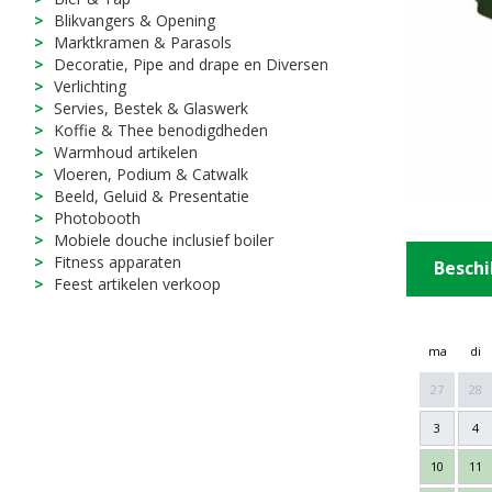
Blikvangers & Opening
Marktkramen & Parasols
Decoratie, Pipe and drape en Diversen
Verlichting
Servies, Bestek & Glaswerk
Koffie & Thee benodigdheden
Warmhoud artikelen
Vloeren, Podium & Catwalk
Beeld, Geluid & Presentatie
Photobooth
Mobiele douche inclusief boiler
Fitness apparaten
Beschi
Feest artikelen verkoop
ma
di
27
28
3
4
10
11