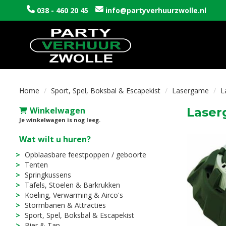
038 - 460 20 45
info@partyverhuurzwolle.nl
Home
Sport, Spel, Boksbal & Escapekist
Lasergame
L
Winkelwagen
Laser
Je winkelwagen is nog leeg.
Wat wilt u huren?
Opblaasbare feestpoppen / geboorte
Tenten
Springkussens
Tafels, Stoelen & Barkrukken
Koeling, Verwarming & Airco's
Stormbanen & Attracties
Sport, Spel, Boksbal & Escapekist
Bier & Tap