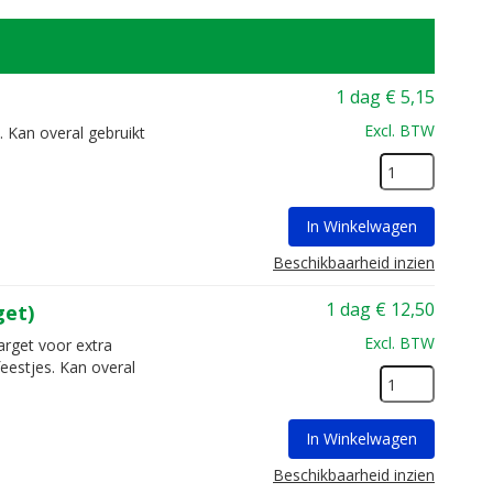
1 dag
€
5,15
Excl. BTW
. Kan overal gebruikt
In Winkelwagen
Beschikbaarheid inzien
1 dag
€
12,50
get)
Excl. BTW
arget voor extra
eestjes. Kan overal
In Winkelwagen
Beschikbaarheid inzien