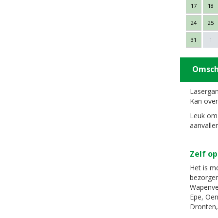
17
18
24
25
31
1
Omsch
Lasergam
Kan overa
Leuk om 
aanvallen
Zelf op
Het is mo
bezorgen
Wapenvel
Epe, Oen
Dronten,