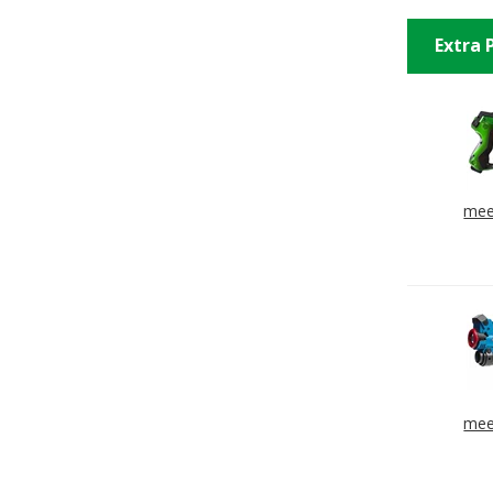
Extra 
mee
mee