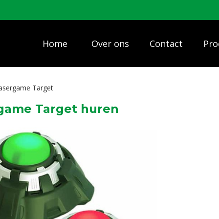
Home
Over ons
Contact
Pro
asergame Target
game Target huren