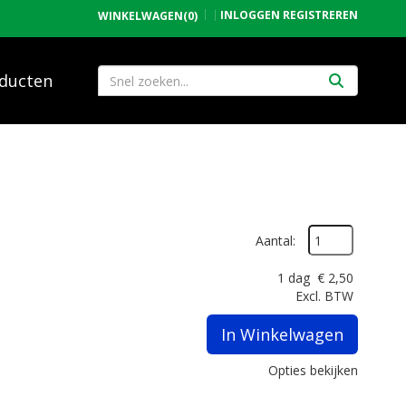
INLOGGEN
REGISTREREN
WINKELWAGEN
(0)
ducten
Aantal:
1 dag
€
2,50
Excl. BTW
In Winkelwagen
Opties bekijken