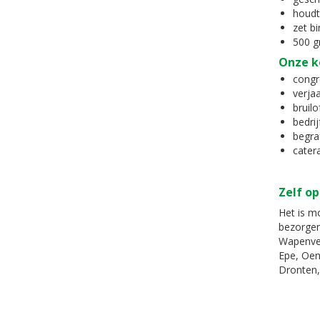
houdt
zet bi
500 g
Onze ko
congr
verja
bruilo
bedri
begra
cater
Zelf op
Het is mo
bezorgen
Wapenvel
Epe, Oen
Dronten,