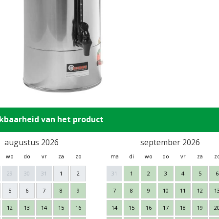
kbaarheid van het product
augustus 2026
september 2026
wo
do
vr
za
zo
ma
di
wo
do
vr
za
z
29
30
31
1
2
31
1
2
3
4
5
6
5
6
7
8
9
7
8
9
10
11
12
1
12
13
14
15
16
14
15
16
17
18
19
2