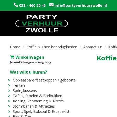
038 - 460 20 45
info@partyverhuurzwolle.nl
Home
Koffie & Thee benodigdheden
Apparatuur
Koff
Winkelwagen
Koffi
Je winkelwagen is nog leeg.
Wat wilt u huren?
Opblaasbare feestpoppen / geboorte
Tenten
Springkussens
Tafels, Stoelen & Barkrukken
Koeling, Verwarming & Airco's
Stormbanen & Attracties
Sport, Spel, Boksbal & Escapekist
Bier & Tap