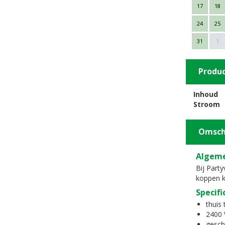
17
18
24
25
31
1
Produ
Inhoud
Stroom
Omsch
Algeme
Bij Part
koppen k
Specifi
thuis
2400
gesch