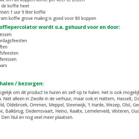
 de koffie heet
nnen 1 uur 9 liter koffie
ram koffie grove maling is goed voor 80 koppen
ffiepercolator wordt o.a. gehuurd voor en door:
essen
ardagsfeesten
ften
jfsfeesten
fenissen
aars
halen / bezorgen:
gelijk om dit product te huren en zelf op te halen. Het is ook mogeli
. Niet alleen in Zwolle in de verhuur, maar ook in Hattem, Hasselt, 
d, Oldebroek, Ommen, Meppel, Steenwijk, 't Harde, Wezep, Olst, G
e, Balkbrug, Dedemsvaart, Heino, Raalte, Lemelerveld, Vilsteren, Oud
 Den Nul en nog veel meer plaatsen.