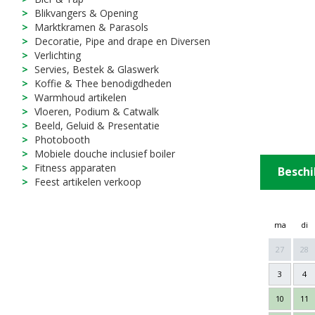
Blikvangers & Opening
Marktkramen & Parasols
Decoratie, Pipe and drape en Diversen
Verlichting
Servies, Bestek & Glaswerk
Koffie & Thee benodigdheden
Warmhoud artikelen
Vloeren, Podium & Catwalk
Beeld, Geluid & Presentatie
Photobooth
Mobiele douche inclusief boiler
Fitness apparaten
Beschi
Feest artikelen verkoop
ma
di
27
28
3
4
10
11