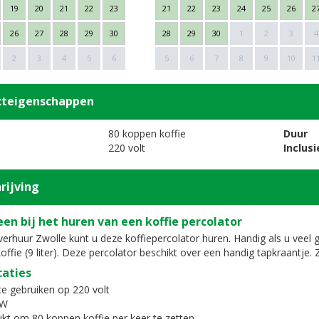
19
20
21
22
23
21
22
23
24
25
26
2
26
27
28
29
30
28
29
30
1
2
3
4
2
3
4
5
6
5
6
7
8
9
10
1
cteigenschappen
80 koppen koffie
Duur
220 volt
Inclusi
rijving
en bij het huren van een koffie percolator
yverhuur Zwolle kunt u deze koffiepercolator huren. Handig als u veel 
offie (9 liter). Deze percolator beschikt over een handig tapkraantje
caties
 te gebruiken op 220 volt
 W
ikt om 80 koppen koffie per keer te zetten