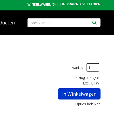
INLOGGEN
REGISTREREN
WINKELWAGEN
(0)
ducten
Aantal:
1 dag
€
17,50
Excl. BTW
In Winkelwagen
Opties bekijken