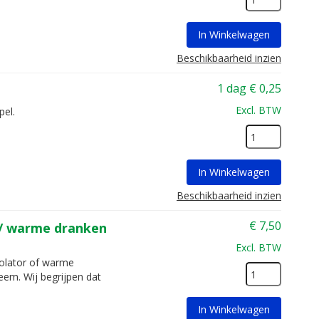
In Winkelwagen
Beschikbaarheid inzien
1 dag
€
0,25
Excl. BTW
pel.
In Winkelwagen
Beschikbaarheid inzien
€
7,50
 / warme dranken
Excl. BTW
colator of warme
em. Wij begrijpen dat
In Winkelwagen