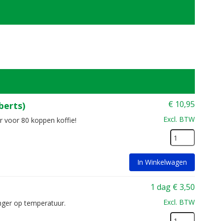
€
10,95
berts)
Excl. BTW
or voor 80 koppen koffie!
In Winkelwagen
1 dag
€
3,50
Excl. BTW
nger op temperatuur.