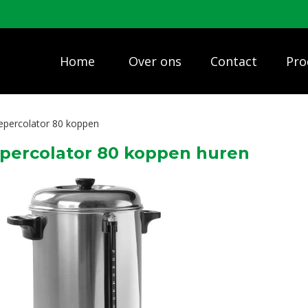
Home
Over ons
Contact
Pro
iepercolator 80 koppen
epercolator 80 koppen huren