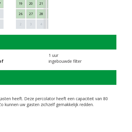
7
19
20
21
22
23
24
25
16
17
18
26
27
28
29
30
31
1
23
24
25
Next
1
2
3
4
5
6
7
8
30
1
2
1 uur
ef
ingebouwde filter
gasten heeft. Deze percolator heeft een capaciteit van 80
. Zo kunnen uw gasten zichzelf gemakkelijk redden.