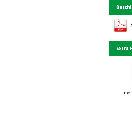
Besch
Extra 
mee