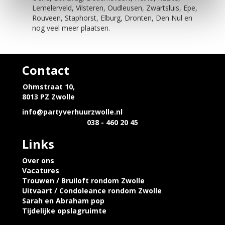
Lemelerveld, Vilsteren, Oudleusen, Zwartsluis, Epe,
Rouveen, Staphorst, Elburg, Dronten, Den Nul en
nog veel meer plaatsen.
Contact
Ohmstraat 10,
8013 PZ Zwolle
info@partyverhuurzwolle.nl
038 - 460 20 45
Links
Over ons
Vacatures
Trouwen / Bruiloft rondom Zwolle
Uitvaart / Condoleance rondom Zwolle
Sarah en Abraham pop
Tijdelijke opslagruimte