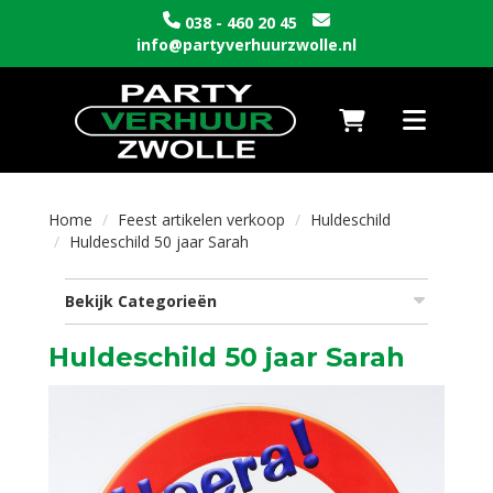
038 - 460 20 45
info@partyverhuurzwolle.nl
Naar winkelwagen
Toggle nav
Home
Feest artikelen verkoop
Huldeschild
Huldeschild 50 jaar Sarah
Bekijk Categorieën
Huldeschild 50 jaar Sarah