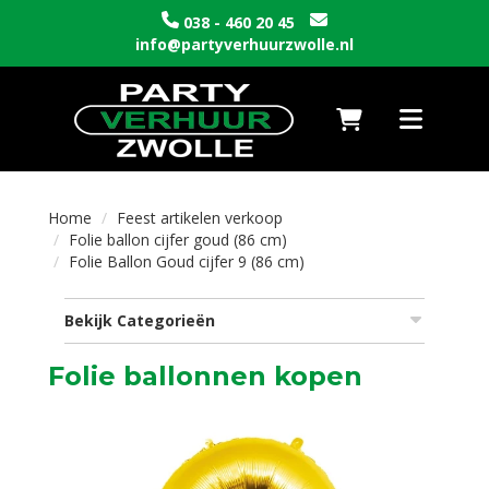
038 - 460 20 45
info@partyverhuurzwolle.nl
Naar winkelwagen
Toggle nav
Home
Feest artikelen verkoop
Folie ballon cijfer goud (86 cm)
Folie Ballon Goud cijfer 9 (86 cm)
Bekijk Categorieën
Folie ballonnen kopen