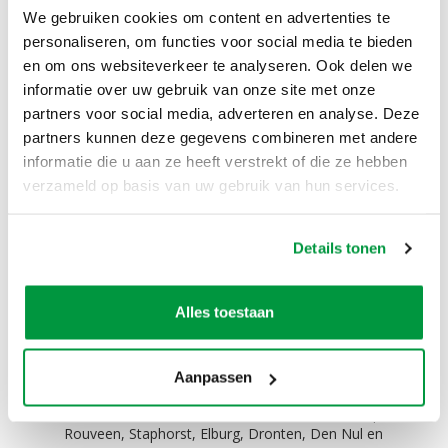
We gebruiken cookies om content en advertenties te
Omschrijving
personaliseren, om functies voor social media te bieden
en om ons websiteverkeer te analyseren. Ook delen we
Nog extra versiering nodig voor de jarige?
informatie over uw gebruik van onze site met onze
Versier het huis, tent, terrein of kantoor van de
partners voor social media, adverteren en analyse. Deze
jarige met de folie ballonnen.
partners kunnen deze gegevens combineren met andere
Prijs is €2,75 exclusief btw
informatie die u aan ze heeft verstrekt of die ze hebben
verzameld op basis van uw gebruik van hun services.
Zelf ophalen / bezorgen:
Het is mogelijk om dit product zelf op te halen. Het
Details tonen
is ook mogelijk om dit product tegen een
meerprijs te laten bezorgen. Niet alleen in Zwolle,
maar ook in Hattem, Hasselt, Dalfsen, Kampen,
Alles toestaan
Wijhe, Nieuwleusen, Dronten, Giethoorn,
Wapenveld, Oldebroek, Ommen, Meppel,
Steenwijk, 't Harde, Wezep, Olst, Genemuiden,
Zwartewaterland, Heerde, Vaassen, Veessen, Epe,
Aanpassen
Oene, Balkbrug, Dedemsvaart, Heino, Raalte,
Lemelerveld, Vilsteren, Oudleusen, Zwartsluis, Epe,
Rouveen, Staphorst, Elburg, Dronten, Den Nul en