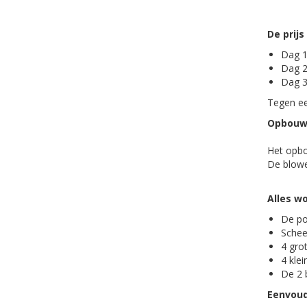
De prijs
Dag 1
Dag 2
Dag 3
Tegen ee
Opbouwe
Het opbo
De blowe
Alles w
De po
Schee
4 gro
4 klei
De 2 
Eenvoud