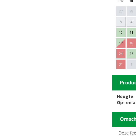
ma
di
27
28
3
4
10
11
17
18
24
25
31
1
Produ
Hoogte
Op- en 
Omsch
Deze fee