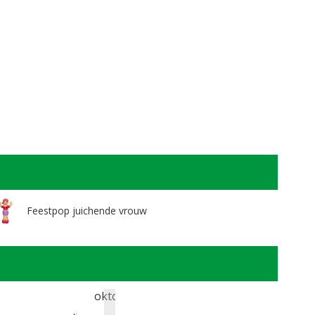
Feestpop juichende vrouw
oktober 2026
nove