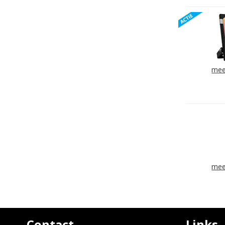
mee
mee
Contact
Links