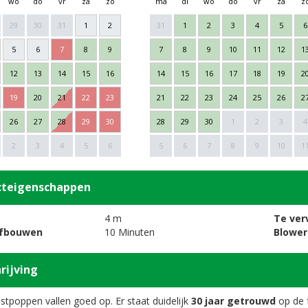
wo
do
vr
za
zo
ma
di
wo
do
vr
za
z
29
30
31
1
2
31
1
2
3
4
5
6
5
6
7
8
9
7
8
9
10
11
12
1
12
13
14
15
16
14
15
16
17
18
19
2
19
20
21
22
23
21
22
23
24
25
26
2
26
27
28
29
30
28
29
30
1
2
3
4
2
3
4
5
6
5
6
7
8
9
10
1
cteigenschappen
4 m
Te ver
afbouwen
10 Minuten
Blower
rijving
stpoppen vallen goed op. Er staat duidelijk
30 jaar
getrouwd
op de 