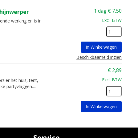
1 dag
€
7,50
hijnwerper
Excl. BTW
ende werking en is in
In Winkelwagen
Beschikbaarheid inzien
€
2,89
Excl. BTW
sier het huis, tent,
ke partyvlaggen....
In Winkelwagen
Service