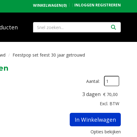
INLOGGEN
REGISTREREN
WINKELWAGEN
(0)
ducten
uwd
Feestpop set feest 30 jaar getrouwd
ren
Aantal:
3 dagen
€
70,00
Excl. BTW
In Winkelwagen
Opties bekijken