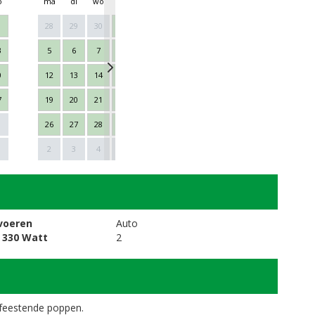
o
ma
di
wo
do
vr
za
zo
ma
di
wo
28
29
30
1
2
3
4
26
27
28
3
5
6
7
8
9
10
11
2
3
4
0
12
13
14
15
16
17
18
9
10
11
7
19
20
21
22
23
24
25
16
17
18
26
27
28
29
30
31
1
23
24
25
Next
1
2
3
4
5
6
7
8
30
1
2
voeren
Auto
 330 Watt
2
feestende poppen.