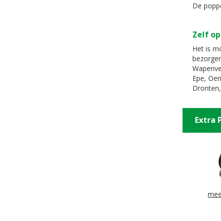
De poppe
Zelf op
Het is mo
bezorgen
Wapenvel
Epe, Oen
Dronten,
Extra 
mee