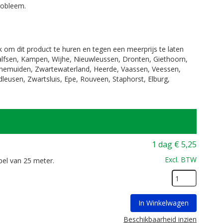
probleem.
jk om dit product te huren en tegen een meerprijs te laten
Dalfsen, Kampen, Wijhe, Nieuwleussen, Dronten, Giethoorn,
enemuiden, Zwartewaterland, Heerde, Vaassen, Veessen,
leusen, Zwartsluis, Epe, Rouveen, Staphorst, Elburg,
1 dag
€
5,25
Excl. BTW
pel van 25 meter.
In Winkelwagen
Beschikbaarheid inzien