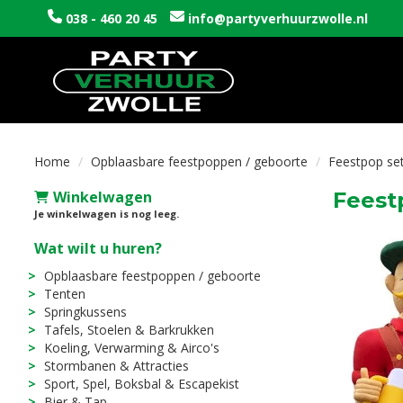
038 - 460 20 45
info@partyverhuurzwolle.nl
Home
Opblaasbare feestpoppen / geboorte
Feestpop set
Winkelwagen
Feest
Je winkelwagen is nog leeg.
Wat wilt u huren?
Opblaasbare feestpoppen / geboorte
Tenten
Springkussens
Tafels, Stoelen & Barkrukken
Koeling, Verwarming & Airco's
Stormbanen & Attracties
Sport, Spel, Boksbal & Escapekist
Bier & Tap