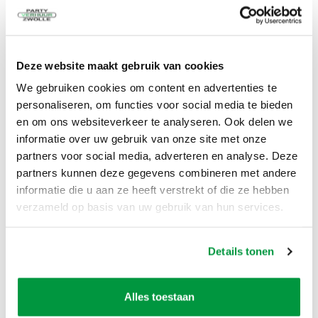
De prijs is voor 3 dagen huren!
Dag 1 ophalen en neerzetten
Dag 2 gebruiken
Deze website maakt gebruik van cookies
Dag 3 opruimen en retour brengen
We gebruiken cookies om content en advertenties te
Tegen een meerprijs kunt u deze opblaasbare
personaliseren, om functies voor social media te bieden
poppen ook langer huren. Vraag ons naar de
en om ons websiteverkeer te analyseren. Ook delen we
voorwaarden.
informatie over uw gebruik van onze site met onze
Opbouwen binnen 10 minuten!
partners voor social media, adverteren en analyse. Deze
Het opbouwen van de poppen kunt u zelf. Liefst
partners kunnen deze gegevens combineren met andere
met z'n tweeën.
informatie die u aan ze heeft verstrekt of die ze hebben
De blower bevestigd u aan de pop en dan staan
verzameld op basis van uw gebruik van hun services.
'Meneer en Mevrouw" binnen 10 minuten!
Alles wordt meegeleverd!
Details tonen
De poppen zelf in een transport zak
Scheer/spanlijnen,
Alles toestaan
4 grote haringen voor in de grond
4 kleine haringen voor tussen de tegels of