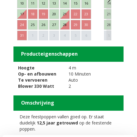
10
11
12
13
14
15
16
14
15
16
17
18
19
20
21
22
23
21
22
23
24
25
26
27
28
29
30
28
29
30
Next
31
1
2
3
4
5
6
5
6
7
Producteigenschappen
Hoogte
4 m
Op- en afbouwen
10 Minuten
Te vervoeren
Auto
Blower 330 Watt
2
Omschrijving
Deze feestpoppen vallen goed op. Er staat
duidelijk
12,5 jaar getrouwd
op de feestende
poppen.