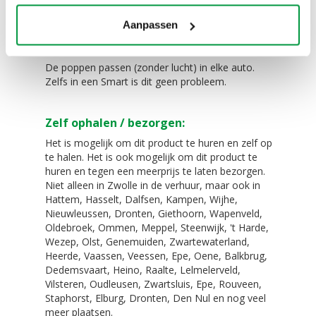
klinkers
De 2 blowers van 330 Watt
Aanpassen
Eenvoudig te vervoeren!
De poppen passen (zonder lucht) in elke auto.
Zelfs in een Smart is dit geen probleem.
Zelf ophalen / bezorgen:
Het is mogelijk om dit product te huren en zelf op
te halen. Het is ook mogelijk om dit product te
huren en tegen een meerprijs te laten bezorgen.
Niet alleen in Zwolle in de verhuur, maar ook in
Hattem, Hasselt, Dalfsen, Kampen, Wijhe,
Nieuwleussen, Dronten, Giethoorn, Wapenveld,
Oldebroek, Ommen, Meppel, Steenwijk, 't Harde,
Wezep, Olst, Genemuiden, Zwartewaterland,
Heerde, Vaassen, Veessen, Epe, Oene, Balkbrug,
Dedemsvaart, Heino, Raalte, Lelmelerveld,
Vilsteren, Oudleusen, Zwartsluis, Epe, Rouveen,
Staphorst, Elburg, Dronten, Den Nul en nog veel
meer plaatsen.