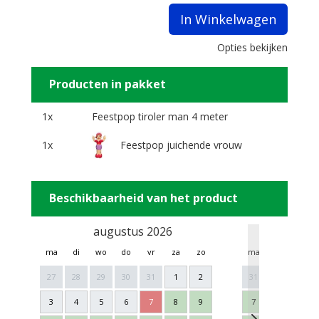
In Winkelwagen
Opties bekijken
Producten in pakket
1x
Feestpop tiroler man 4 meter
1x
Feestpop juichende vrouw
Beschikbaarheid van het product
augustus 2026
sept
ma
di
wo
do
vr
za
zo
ma
di
wo
27
28
29
30
31
1
2
31
1
2
3
4
5
6
7
8
9
7
8
9