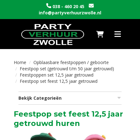
038 - 460 20 45
info@partyverhuurzwolle.nl
Naar winkelwagen
Toggle nav
Home
Opblaasbare feestpoppen / geboorte
Feestpop set (getrouwd t/m 50 jaar getrouwd)
Feestpoppen set 12,5 jaar getrouwd
Feestpop set feest 12,5 jaar getrouwd
Bekijk Categorieën
Feestpop set feest 12,5 jaar
getrouwd huren