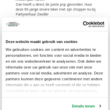
Dan heeft u direct de juiste pop gevonden. Huur
deze 90-jarige stoere biker met zijn chopper nu bij
Partyverhuur Zwolle!
Deze pop is wel 4 meter lang en 3 meter hoog.
Zo kun je deze niet missen!
De prijs is voor 3 dagen huren!
Deze website maakt gebruik van cookies
Dag 1 ophalen en neerzetten
We gebruiken cookies om content en advertenties te
Dag 2 gebruiken
personaliseren, om functies voor social media te bieden
Dag 3 opruimen en retour brengen
en om ons websiteverkeer te analyseren. Ook delen we
Tegen een meerprijs kunt u deze pop ook langer
informatie over uw gebruik van onze site met onze
huren. Vraag ons naar de voorwaarden.
partners voor social media, adverteren en analyse. Deze
Opbouwen binnen 5 minuten!
partners kunnen deze gegevens combineren met andere
informatie die u aan ze heeft verstrekt of die ze hebben
Het opbouwen van de pop kunt u zelf. Liefst met
verzameld op basis van uw gebruik van hun services.
z'n tweeën.
De blower bevestigt u aan de pop en dan staat
'Meneer" binnen 5 minuten!
Details tonen