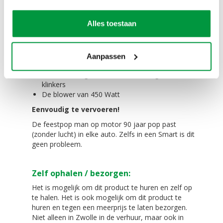
Alles wordt meegeleverd bij het huren van de
pop!
Alles toestaan
De opblaasbare pop man op motor 90 jaar zelf
in een transport zak
Scheer/spanlijnen,
Aanpassen
4 grote haringen voor in de grond
4 kleine haringen voor tussen de tegels of
klinkers
De blower van 450 Watt
Eenvoudig te vervoeren!
De feestpop man op motor 90 jaar pop past
(zonder lucht) in elke auto. Zelfs in een Smart is dit
geen probleem.
Zelf ophalen / bezorgen:
Het is mogelijk om dit product te huren en zelf op
te halen. Het is ook mogelijk om dit product te
huren en tegen een meerprijs te laten bezorgen.
Niet alleen in Zwolle in de verhuur, maar ook in