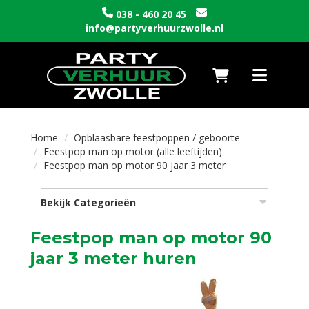
038 - 460 20 45
info@partyverhuurzwolle.nl
Naar winkelwagen
Toggle nav
Home
Opblaasbare feestpoppen / geboorte
Feestpop man op motor (alle leeftijden)
Feestpop man op motor 90 jaar 3 meter
Bekijk Categorieën
Feestpop man op motor 90
jaar 3 meter huren