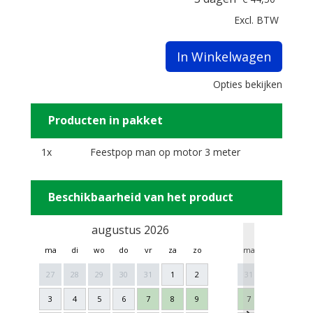
Excl. BTW
In Winkelwagen
Opties bekijken
Producten in pakket
1x
Feestpop man op motor 3 meter
Beschikbaarheid van het product
augustus 2026
sept
ma
di
wo
do
vr
za
zo
ma
di
wo
27
28
29
30
31
1
2
31
1
2
3
4
5
6
7
8
9
7
8
9