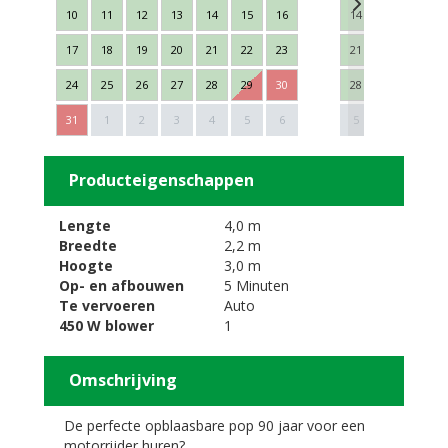
10
11
12
13
14
15
16
14
15
16
17
18
19
20
21
22
23
21
22
23
24
25
26
27
28
29
30
28
29
30
Next
31
1
2
3
4
5
6
5
6
7
Producteigenschappen
Lengte
4,0 m
Breedte
2,2 m
Hoogte
3,0 m
Op- en afbouwen
5 Minuten
Te vervoeren
Auto
450 W blower
1
Omschrijving
De perfecte opblaasbare pop 90 jaar voor een
motorrijder huren?