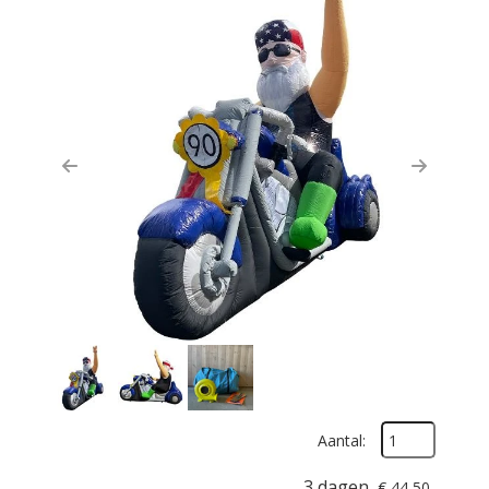
Previous
Next
Aantal:
3 dagen
€
44,50