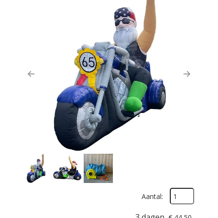
Previous
Next
Aantal:
3 dagen
€
44,50