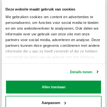
Alles wordt meegeleverd bij het huren van de
Deze website maakt gebruik van cookies
pop!
De opblaasbare pop man op motor 65 jaar zelf
We gebruiken cookies om content en advertenties te
in een transport zak
personaliseren, om functies voor social media te bieden
Scheer/spanlijnen,
en om ons websiteverkeer te analyseren. Ook delen we
4 grote haringen voor in de grond
informatie over uw gebruik van onze site met onze
4 kleine haringen voor tussen de tegels of
partners voor social media, adverteren en analyse. Deze
klinkers
De blower van 450 Watt
partners kunnen deze gegevens combineren met andere
informatie die u aan ze heeft verstrekt of die ze hebben
Eenvoudig te vervoeren!
verzameld op basis van uw gebruik van hun services.
De feestpop man op motor 65 jaar pop past
(zonder lucht) in elke auto. Zelfs in een Smart is dit
geen probleem.
Details tonen
Zelf ophalen / bezorgen:
Alles toestaan
Het is mogelijk om dit product te huren en zelf op
te halen. Het is ook mogelijk om dit product te
huren en tegen een meerprijs te laten bezorgen.
Aanpassen
Niet alleen in Zwolle in de verhuur, maar ook in