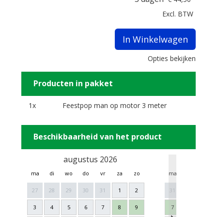
Excl. BTW
In Winkelwagen
Opties bekijken
Producten in pakket
1x
Feestpop man op motor 3 meter
Beschikbaarheid van het product
augustus 2026
sept
ma
di
wo
do
vr
za
zo
ma
di
wo
27
28
29
30
31
1
2
31
1
2
3
4
5
6
7
8
9
7
8
9