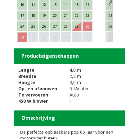
10
11
12
13
14
15
16
14
15
16
17
18
19
20
21
22
23
21
22
23
24
25
26
27
28
29
30
28
29
30
Next
31
1
2
3
4
5
6
5
6
7
Producteigenschappen
Lengte
4,0 m
Breedte
2,2 m
Hoogte
3,0 m
Op- en afbouwen
5 Minuten
Te vervoeren
Auto
450 W blower
1
Omschrijving
De perfecte opblaasbare pop 65 jaar voor een
motorrijder huren?