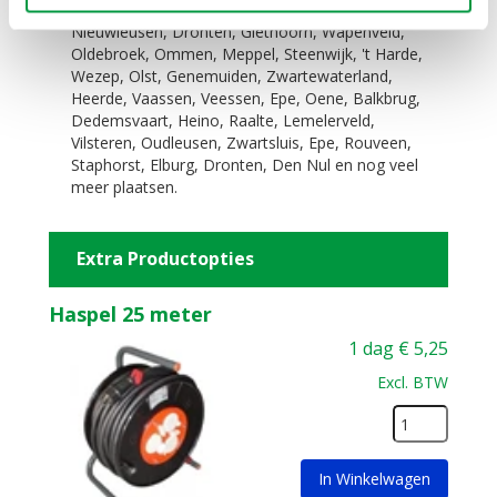
Hattem, Hasselt, Dalfsen, Kampen, Wijhe,
Nieuwleusen, Dronten, Giethoorn, Wapenveld,
Oldebroek, Ommen, Meppel, Steenwijk, 't Harde,
Wezep, Olst, Genemuiden, Zwartewaterland,
Heerde, Vaassen, Veessen, Epe, Oene, Balkbrug,
Dedemsvaart, Heino, Raalte, Lemelerveld,
Vilsteren, Oudleusen, Zwartsluis, Epe, Rouveen,
Staphorst, Elburg, Dronten, Den Nul en nog veel
meer plaatsen.
Extra Productopties
Haspel 25 meter
1 dag
€
5,25
Excl. BTW
In Winkelwagen