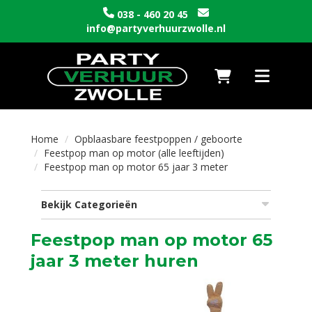
038 - 460 20 45
info@partyverhuurzwolle.nl
Naar winkelwagen
Toggle nav
Home
Opblaasbare feestpoppen / geboorte
Feestpop man op motor (alle leeftijden)
Feestpop man op motor 65 jaar 3 meter
Bekijk Categorieën
Feestpop man op motor 65
jaar 3 meter huren