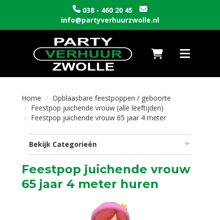
038 - 460 20 45
info@partyverhuurzwolle.nl
Naar winkelwagen
Toggle nav
Home
Opblaasbare feestpoppen / geboorte
Feestpop juichende vrouw (alle leeftijden)
Feestpop juichende vrouw 65 jaar 4 meter
Bekijk Categorieën
Feestpop juichende vrouw
65 jaar 4 meter huren