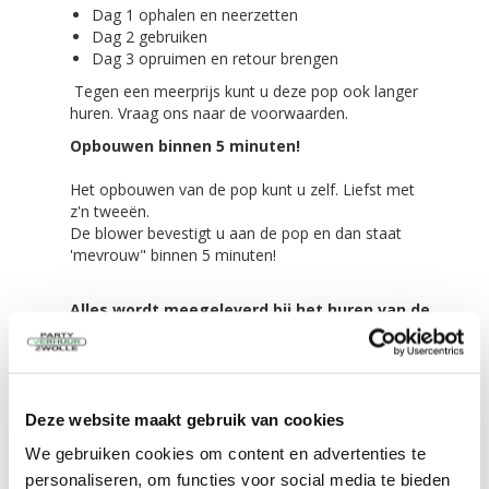
Dag 1 ophalen en neerzetten
Dag 2 gebruiken
Dag 3 opruimen en retour brengen
Tegen een meerprijs kunt u deze pop ook langer
huren. Vraag ons naar de voorwaarden.
Opbouwen binnen 5 minuten!
Het opbouwen van de pop kunt u zelf. Liefst met
z'n tweeën.
De blower bevestigt u aan de pop en dan staat
'mevrouw" binnen 5 minuten!
Alles wordt meegeleverd bij het huren van de
opblaasbare juichende vrouw 65 jaar!
De feestpop zelf in een transport zak
Scheer/spanlijnen,
4 grote haringen voor in de grond
Deze website maakt gebruik van cookies
4 kleine haringen voor tussen de tegels of
klinkers
We gebruiken cookies om content en advertenties te
De blower van 330 Watt
personaliseren, om functies voor social media te bieden