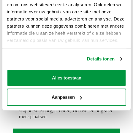
Eenvoudig te vervoeren!
en om ons websiteverkeer te analyseren. Ook delen we
informatie over uw gebruik van onze site met onze
De pop past (zonder lucht) in elke auto. Zelfs in
partners voor social media, adverteren en analyse. Deze
een Smart is dit geen probleem.
partners kunnen deze gegevens combineren met andere
informatie die u aan ze heeft verstrekt of die ze hebben
Zelf ophalen / bezorgen:
verzameld op basis van uw gebruik van hun services.
Het is mogelijk om dit product te huren en zelf op
te halen. Het is ook mogelijk om dit product te
huren en tegen een meerprijs te laten bezorgen.
Details tonen
Niet alleen in Zwolle in de verhuur, maar ook in
Hattem, Hasselt, Dalfsen, Kampen, Wijhe,
Nieuwleusen, Dronten, Giethoorn, Wapenveld,
Alles toestaan
Oldebroek, Ommen, Meppel, Steenwijk, 't Harde,
Wezep, Olst, Genemuiden, Zwartewaterland,
Heerde, Vaassen, Veessen, Epe, Oene, Balkbrug,
Aanpassen
Dedemsvaart, Heino, Raalte, Lemelerveld,
Vilsteren, Oudleusen, Zwartsluis, Epe, Rouveen,
Staphorst, Elburg, Dronten, Den Nul en nog veel
meer plaatsen.