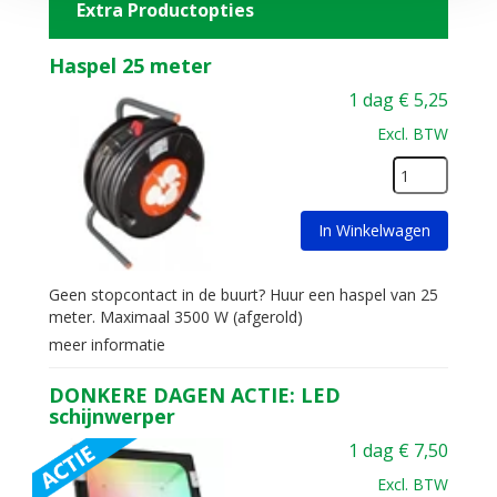
Extra Productopties
Haspel 25 meter
1 dag
€
5,25
Excl. BTW
In Winkelwagen
Geen stopcontact in de buurt? Huur een haspel van 25
meter. Maximaal 3500 W (afgerold)
meer informatie
DONKERE DAGEN ACTIE: LED
schijnwerper
1 dag
€
7,50
Excl. BTW