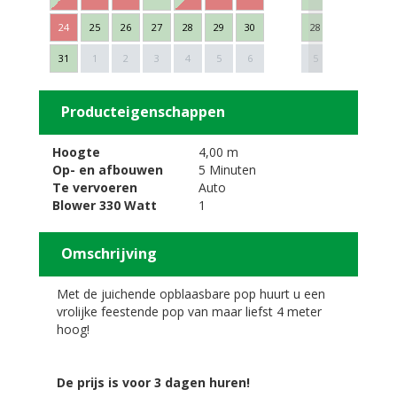
24
25
26
27
28
29
30
28
29
30
Next
31
1
2
3
4
5
6
5
6
7
Producteigenschappen
Hoogte
4,00 m
Op- en afbouwen
5 Minuten
Te vervoeren
Auto
Blower 330 Watt
1
Omschrijving
Met de juichende opblaasbare pop huurt u een
vrolijke feestende pop van maar liefst 4 meter
hoog!
De prijs is voor 3 dagen huren!