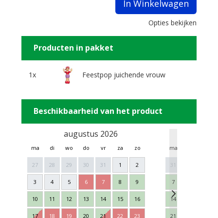
In Winkelwagen
Opties bekijken
Producten in pakket
1x
Feestpop juichende vrouw
Beschikbaarheid van het product
augustus 2026
sept
ma
di
wo
do
vr
za
zo
ma
di
wo
27
28
29
30
31
1
2
31
1
2
3
4
5
6
7
8
9
7
8
9
10
11
12
13
14
15
16
14
15
16
17
18
19
20
21
22
23
21
22
23