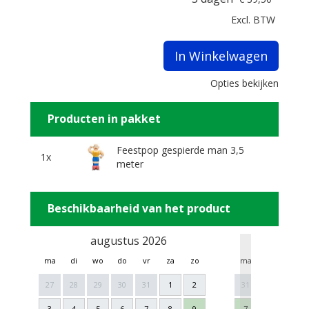
Excl. BTW
In Winkelwagen
Opties bekijken
Producten in pakket
Feestpop gespierde man 3,5
1x
meter
Beschikbaarheid van het product
augustus 2026
sept
ma
di
wo
do
vr
za
zo
ma
di
wo
27
28
29
30
31
1
2
31
1
2
3
4
5
6
7
8
9
7
8
9