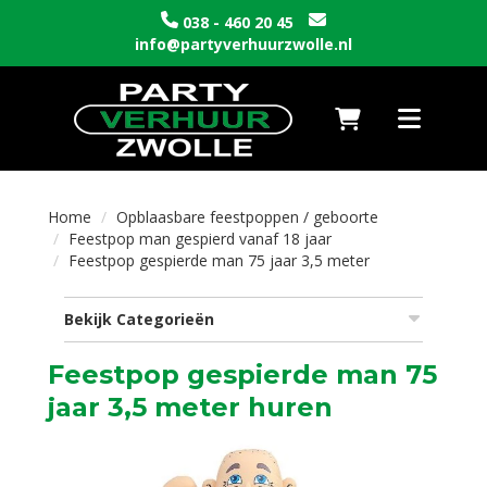
038 - 460 20 45
info@partyverhuurzwolle.nl
Naar winkelwagen
Toggle nav
Home
Opblaasbare feestpoppen / geboorte
Feestpop man gespierd vanaf 18 jaar
Feestpop gespierde man 75 jaar 3,5 meter
Bekijk Categorieën
Feestpop gespierde man 75
jaar 3,5 meter huren