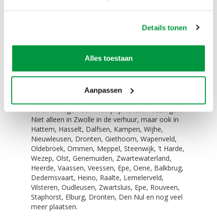
De blower van 330 Watt
Eenvoudig te vervoeren!
Details tonen
De pop past (zonder lucht) in elke auto. Zelfs in
een Smart is dit geen probleem.
Alles toestaan
Zelf ophalen / bezorgen:
Het is mogelijk om dit product te huren en zelf op
Aanpassen
te halen. Het is ook mogelijk om dit product te
huren en tegen een meerprijs te laten bezorgen.
Niet alleen in Zwolle in de verhuur, maar ook in
Hattem, Hasselt, Dalfsen, Kampen, Wijhe,
Nieuwleusen, Dronten, Giethoorn, Wapenveld,
Oldebroek, Ommen, Meppel, Steenwijk, 't Harde,
Wezep, Olst, Genemuiden, Zwartewaterland,
Heerde, Vaassen, Veessen, Epe, Oene, Balkbrug,
Dedemsvaart, Heino, Raalte, Lemelerveld,
Vilsteren, Oudleusen, Zwartsluis, Epe, Rouveen,
Staphorst, Elburg, Dronten, Den Nul en nog veel
meer plaatsen.