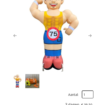
Previous
Next
Aantal:
3 dagen
€
39,50