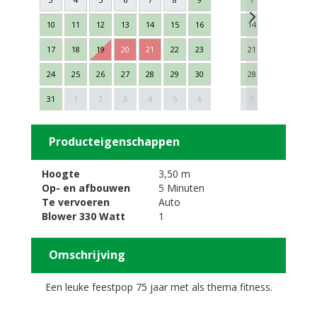
10
11
12
13
14
15
16
14
15
16
17
18
19
20
21
22
23
21
22
23
24
25
26
27
28
29
30
28
29
30
Next
31
1
2
3
4
5
6
5
6
7
Producteigenschappen
Hoogte
3,50 m
Op- en afbouwen
5 Minuten
Te vervoeren
Auto
Blower 330 Watt
1
Omschrijving
Een leuke feestpop 75 jaar met als thema fitness.