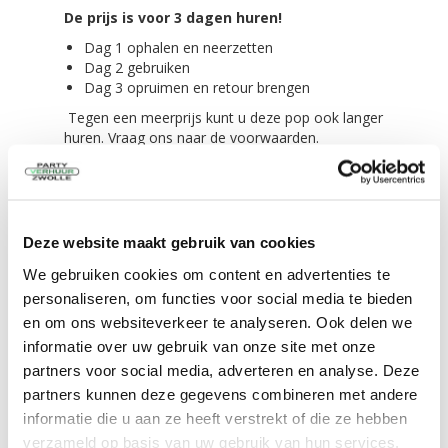
De prijs is voor 3 dagen huren!
Dag 1 ophalen en neerzetten
Dag 2 gebruiken
Dag 3 opruimen en retour brengen
Tegen een meerprijs kunt u deze pop ook langer
huren. Vraag ons naar de voorwaarden.
Opbouwen binnen 5 minuten!
Het opbouwen van de pop kunt u zelf. Liefst met
z'n tweeën.
Deze website maakt gebruik van cookies
De blower bevestigt u aan de pop en dan staat
'meneer" binnen 5 minuten!
We gebruiken cookies om content en advertenties te
personaliseren, om functies voor social media te bieden
Alles wordt meegeleverd bij het huren van de
en om ons websiteverkeer te analyseren. Ook delen we
opblaasbare pop!
informatie over uw gebruik van onze site met onze
De feestpop zelf in een transport zak
partners voor social media, adverteren en analyse. Deze
Scheer/spanlijnen,
partners kunnen deze gegevens combineren met andere
4 grote haringen voor in de grond
informatie die u aan ze heeft verstrekt of die ze hebben
4 kleine haringen voor tussen de tegels of
verzameld op basis van uw gebruik van hun services.
klinkers