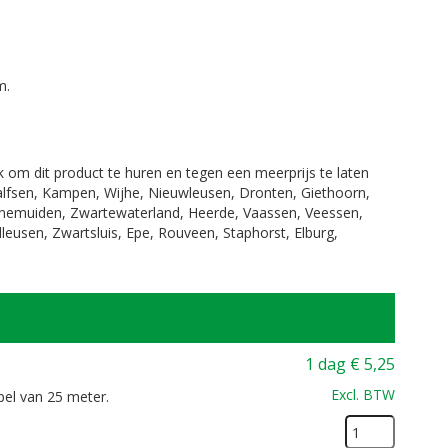
m.
jk om dit product te huren en tegen een meerprijs te laten
Dalfsen, Kampen, Wijhe, Nieuwleusen, Dronten, Giethoorn,
enemuiden, Zwartewaterland, Heerde, Vaassen, Veessen,
leusen, Zwartsluis, Epe, Rouveen, Staphorst, Elburg,
1 dag
€
5,25
Excl. BTW
pel van 25 meter.