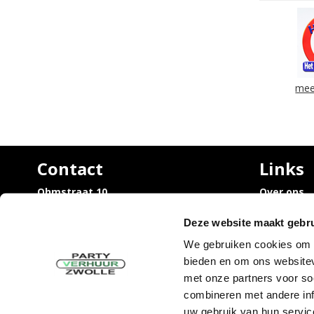
mee
Contact
Links
Ohmstraat 10,
Over ons
8013 PZ Zwolle
Vacatures
Trouwen / 
Deze website maakt gebru
info@partyverhuurzwolle.nl
rondom Zw
038 - 460 20 45
We gebruiken cookies om c
Uitvaart /
bieden en om ons websitev
rondom Zw
Sarah en 
met onze partners voor so
Tijdelijke
combineren met andere inf
uw gebruik van hun servic