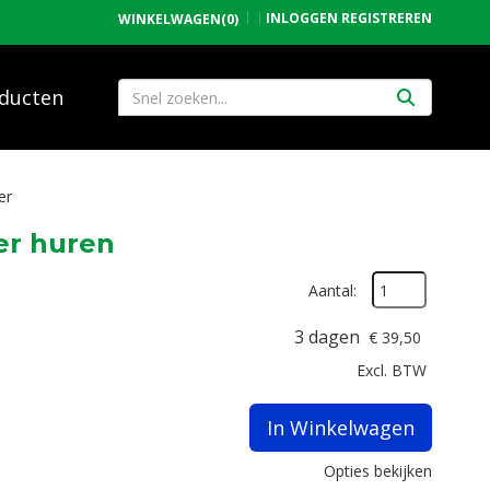
INLOGGEN
REGISTREREN
WINKELWAGEN
(0)
ducten
er
er huren
Aantal:
3 dagen
€
39,50
Excl. BTW
In Winkelwagen
Opties bekijken