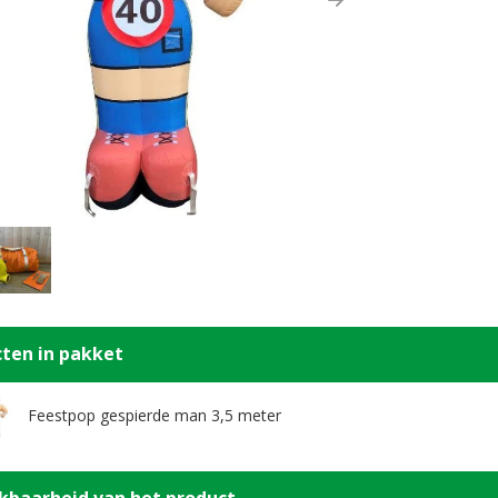
ous
Next
ten in pakket
Feestpop gespierde man 3,5 meter