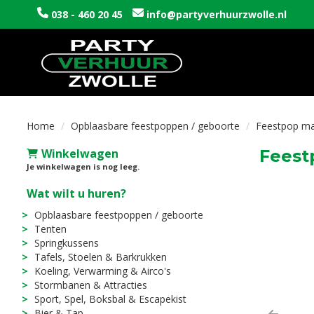
038 - 460 20 45
info@partyverhuurzwolle.nl
Home
Opblaasbare feestpoppen / geboorte
Feestpop man
Winkelwagen
Feest
Je winkelwagen is nog leeg.
Wat wilt u huren?
Opblaasbare feestpoppen / geboorte
Tenten
Springkussens
Tafels, Stoelen & Barkrukken
Koeling, Verwarming & Airco's
Stormbanen & Attracties
Sport, Spel, Boksbal & Escapekist
Bier & Tap