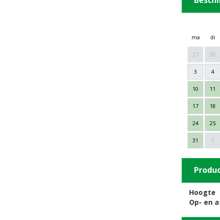
Beschi
ma
di
27
28
3
4
10
11
17
18
24
25
31
1
Produ
Hoogte
Op- en 