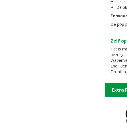
4 klei
De bl
Eenvoud
De pop pa
Zelf op
Het is mo
bezorgen
Wapenvel
Epe, Oen
Dronten,
Extra 