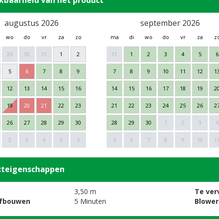
kbaarheid van het product
augustus 2026
september 2026
wo
do
vr
za
zo
ma
di
wo
do
vr
za
z
29
30
31
1
2
31
1
2
3
4
5
6
5
6
7
8
9
7
8
9
10
11
12
1
12
13
14
15
16
14
15
16
17
18
19
2
19
20
21
22
23
21
22
23
24
25
26
2
26
27
28
29
30
28
29
30
1
2
3
4
2
3
4
5
6
5
6
7
8
9
10
1
cteigenschappen
3,50 m
Te ver
afbouwen
5 Minuten
Blower