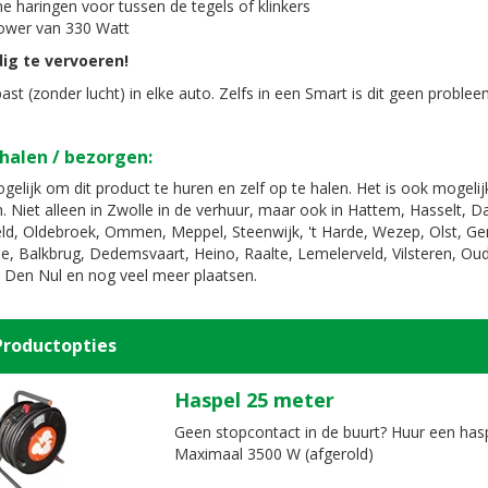
ne haringen voor tussen de tegels of klinkers
ower van 330 Watt
ig te vervoeren!
st (zonder lucht) in elke auto. Zelfs in een Smart is dit geen problee
halen / bezorgen:
gelijk om dit product te huren en zelf op te halen. Het is ook mogeli
. Niet alleen in Zwolle in de verhuur, maar ook in Hattem, Hasselt, 
d, Oldebroek, Ommen, Meppel, Steenwijk, 't Harde, Wezep, Olst, G
e, Balkbrug, Dedemsvaart, Heino, Raalte, Lemelerveld, Vilsteren, Oud
 Den Nul en nog veel meer plaatsen.
Productopties
Haspel 25 meter
Geen stopcontact in de buurt? Huur een has
Maximaal 3500 W (afgerold)