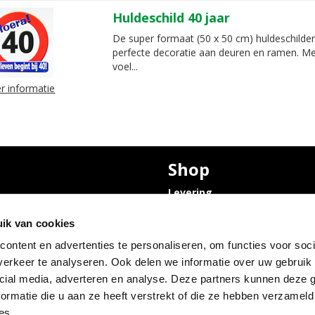
Huldeschild 40 jaar
De super formaat (50 x 50 cm) huldeschilden
perfecte decoratie aan deuren en ramen. Me
voel...
r informatie
Shop
Levering
Privacyverklaring en
Bruiloft
Cookies
ik van cookies
olle
ontent en advertenties te personaliseren, om functies voor soci
 Condoleance
erkeer te analyseren. Ook delen we informatie over uw gebruik 
olle
Abraham pop
cial media, adverteren en analyse. Deze partners kunnen deze
 opslagruimte
ormatie die u aan ze heeft verstrekt of die ze hebben verzameld
es.