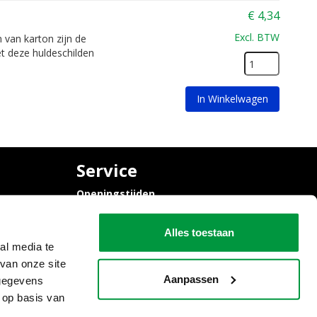
€
4,34
Excl. BTW
 van karton zijn de
t deze huldeschilden
In Winkelwagen
Service
Openingstijden
Contact
Algemene voorwaarden
Alles toestaan
al media te
van onze site
Aanpassen
 gegevens
 op basis van