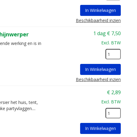
In Winkelwagen
Beschikbaarheid inzien
1 dag
€
7,50
hijnwerper
Excl. BTW
ende werking en is in
In Winkelwagen
Beschikbaarheid inzien
€
2,89
Excl. BTW
sier het huis, tent,
ke partyvlaggen....
In Winkelwagen