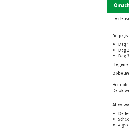
Omsch
Een leuk
De prijs
Dag 1
Dag 2
Dag 3
Tegen ee
Opbouwe
Het opbo
De blowe
Alles w
De fe
Schee
4 gro