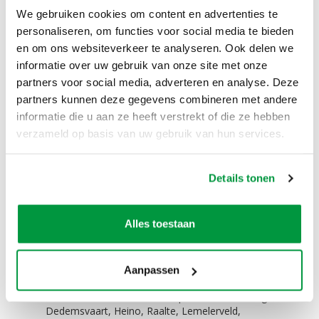
Scheer/spanlijnen,
We gebruiken cookies om content en advertenties te
4 grote haringen voor in de grond
personaliseren, om functies voor social media te bieden
4 kleine haringen voor tussen de tegels of
en om ons websiteverkeer te analyseren. Ook delen we
klinkers
De blower van 380 Watt
informatie over uw gebruik van onze site met onze
partners voor social media, adverteren en analyse. Deze
Eenvoudig te vervoeren!
partners kunnen deze gegevens combineren met andere
De feestpop past (zonder lucht) in elke auto. Zelfs
informatie die u aan ze heeft verstrekt of die ze hebben
in een Smart is dit geen probleem.
verzameld op basis van uw gebruik van hun services.
Zelf ophalen / bezorgen:
Details tonen
Het is mogelijk om dit product te huren en zelf op
te halen. Het is ook mogelijk om dit product te
huren en tegen een meerprijs te laten bezorgen.
Alles toestaan
Niet alleen in Zwolle in de verhuur, maar ook in
Hattem, Hasselt, Dalfsen, Kampen, Wijhe,
Nieuwleusen, Dronten, Giethoorn, Wapenveld,
Oldebroek, Ommen, Meppel, Steenwijk, 't Harde,
Aanpassen
Wezep, Olst, Genemuiden, Zwartewaterland,
Heerde, Vaassen, Veessen, Epe, Oene, Balkbrug,
Dedemsvaart, Heino, Raalte, Lemelerveld,