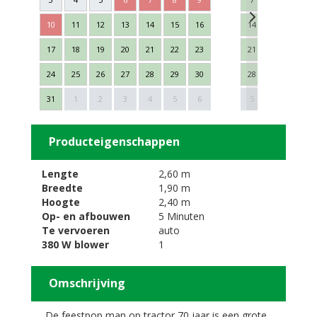
10
11
12
13
14
15
16
14
15
16
17
18
19
20
21
22
23
21
22
23
24
25
26
27
28
29
30
28
29
30
Next
31
1
2
3
4
5
6
5
6
7
Producteigenschappen
Lengte
2,60 m
Breedte
1,90 m
Hoogte
2,40 m
Op- en afbouwen
5 Minuten
Te vervoeren
auto
380 W blower
1
Omschrijving
De feestpop man op tractor 70 jaar is een grote