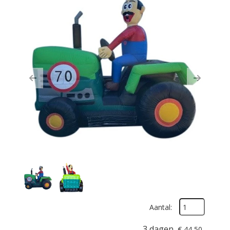
Previous
Next
Aantal:
3 dagen
€
44,50