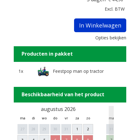
Excl. BTW
In Winkelwagen
Opties bekijken
Producten in pakket
1x
Feestpop man op tractor
Beschikbaarheid van het product
augustus 2026
sept
ma
di
wo
do
vr
za
zo
ma
di
wo
27
28
29
30
31
1
2
31
1
2
3
4
5
6
7
8
9
7
8
9