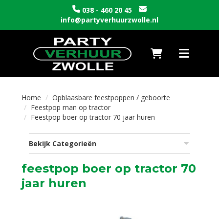
038 - 460 20 45
info@partyverhuurzwolle.nl
Naar winkelwagen
Toggle nav
Home
Opblaasbare feestpoppen / geboorte
Feestpop man op tractor
Feestpop boer op tractor 70 jaar huren
Bekijk Categorieën
feestpop boer op tractor 70
jaar huren