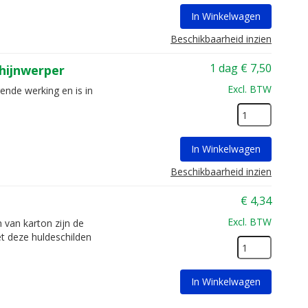
In Winkelwagen
Beschikbaarheid inzien
1 dag
€
7,50
hijnwerper
Excl. BTW
ende werking en is in
In Winkelwagen
Beschikbaarheid inzien
€
4,34
Excl. BTW
 van karton zijn de
t deze huldeschilden
In Winkelwagen