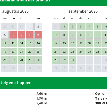
kbaarheid van het product
augustus 2026
september 2026
wo
do
vr
za
zo
ma
di
wo
do
vr
za
z
29
30
31
1
2
31
1
2
3
4
5
6
5
6
7
8
9
7
8
9
10
11
12
1
12
13
14
15
16
14
15
16
17
18
19
2
19
20
21
22
23
21
22
23
24
25
26
2
26
27
28
29
30
28
29
30
1
2
3
4
2
3
4
5
6
5
6
7
8
9
10
1
cteigenschappen
2,60 m
Op- en
1,90 m
Te ver
2,40 m
380 W 