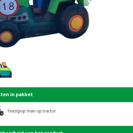
ous
Next
ten in pakket
Feestpop man op tractor