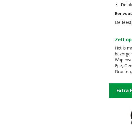
De bl
Eenvoud
De feestp
Zelf op
Het is mo
bezorgen
Wapenvel
Epe, Oen
Dronten,
Extra 