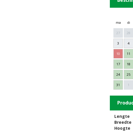
Beschi
ma
di
27
28
3
4
10
11
17
18
24
25
31
1
Produ
Lengte
Breedte
Hoogte