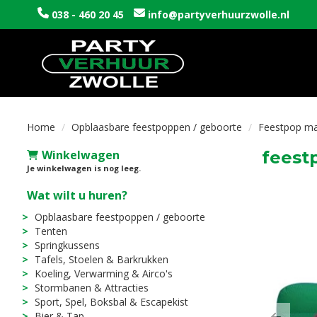
038 - 460 20 45
info@partyverhuurzwolle.nl
Home
Opblaasbare feestpoppen / geboorte
Feestpop ma
Winkelwagen
feestp
Je winkelwagen is nog leeg.
Wat wilt u huren?
Opblaasbare feestpoppen / geboorte
Tenten
Springkussens
Tafels, Stoelen & Barkrukken
Koeling, Verwarming & Airco's
Stormbanen & Attracties
Sport, Spel, Boksbal & Escapekist
Bier & Tap