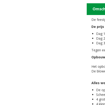
Omsch
De feestp
De prijs
Dag 1
Dag 2
Dag 3
Tegen ee
Opbouwe
Het opbo
De blowe
Alles w
De op
Schee
4 gro
4 klei