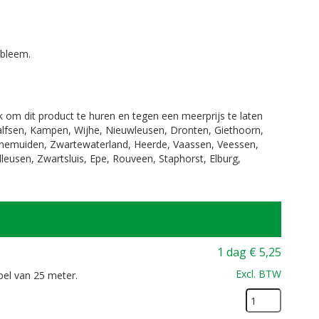
obleem.
jk om dit product te huren en tegen een meerprijs te laten
Dalfsen, Kampen, Wijhe, Nieuwleusen, Dronten, Giethoorn,
enemuiden, Zwartewaterland, Heerde, Vaassen, Veessen,
leusen, Zwartsluis, Epe, Rouveen, Staphorst, Elburg,
1 dag
€
5,25
Excl. BTW
pel van 25 meter.