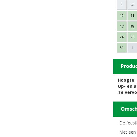
3
4
10
11
17
18
24
25
31
1
Produ
Hoogte
Op- en 
Te verv
Omsch
De feest
Met een 