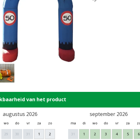
ous
Next
kbaarheid van het product
augustus 2026
september 2026
wo
do
vr
za
zo
ma
di
wo
do
vr
za
z
29
30
31
1
2
31
1
2
3
4
5
6