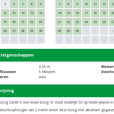
5
6
7
8
9
7
8
9
10
11
12
1
12
13
14
15
16
14
15
16
17
18
19
2
19
20
21
22
23
21
22
23
24
25
26
2
26
27
28
29
30
28
29
30
1
2
3
4
2
3
4
5
6
5
6
7
8
9
10
1
cteigenschappen
3,50 m
Blower
afbouwen
5 Minuten
Doorl
oeren
auto
rijving
boog Sarah is een leuke boog. Er staat duidelijk 50 op beide pilaren 
doorloophoogte van 2 meter levert deze boog met abraham gegarand