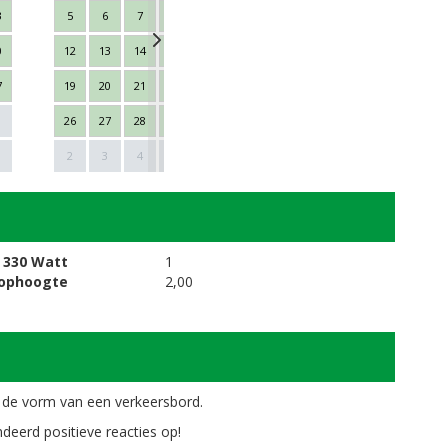
3
5
6
7
8
9
10
11
2
3
4
0
12
13
14
15
16
17
18
9
10
11
7
19
20
21
22
23
24
25
16
17
18
26
27
28
29
30
31
1
23
24
25
Next
1
2
3
4
5
6
7
8
30
1
2
 330 Watt
1
oophoogte
2,00
in de vorm van een verkeersbord.
eerd positieve reacties op!