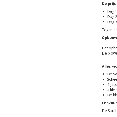
De prijs
Dag 1
Dag 2
Dag 3
Tegen ee
Opbouwe
Het opbo
De blowe
Alles w
De Sa
Schee
4 gro
4 klei
De bl
Eenvoud
De Sarah 