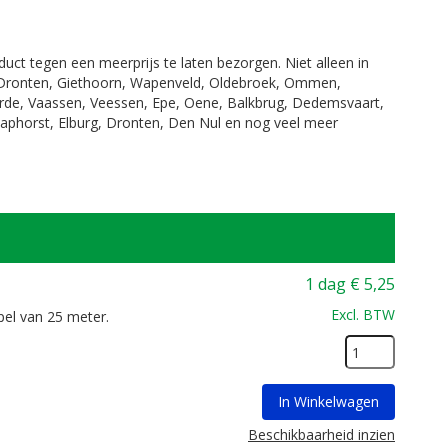
duct tegen een meerprijs te laten bezorgen. Niet alleen in
, Dronten, Giethoorn, Wapenveld, Oldebroek, Ommen,
erde, Vaassen, Veessen, Epe, Oene, Balkbrug, Dedemsvaart,
Staphorst, Elburg, Dronten, Den Nul en nog veel meer
1 dag
€
5,25
Excl. BTW
pel van 25 meter.
In Winkelwagen
Beschikbaarheid inzien