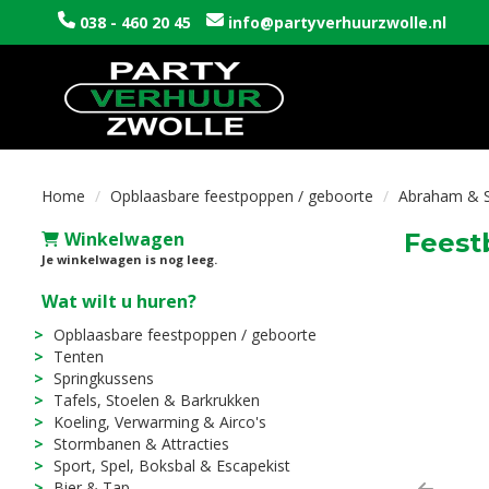
038 - 460 20 45
info@partyverhuurzwolle.nl
Home
Opblaasbare feestpoppen / geboorte
Abraham & 
Winkelwagen
Feest
Je winkelwagen is nog leeg.
Wat wilt u huren?
Opblaasbare feestpoppen / geboorte
Tenten
Springkussens
Tafels, Stoelen & Barkrukken
Koeling, Verwarming & Airco's
Stormbanen & Attracties
Sport, Spel, Boksbal & Escapekist
Bier & Tap