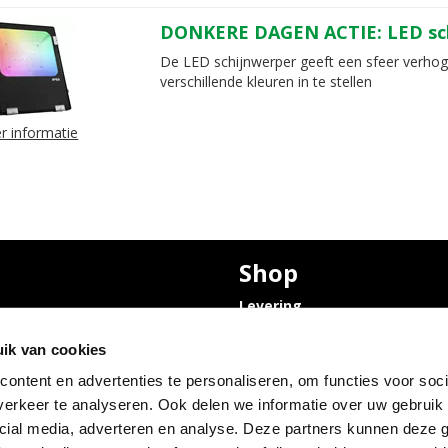
DONKERE DAGEN ACTIE: LED sc
De LED schijnwerper geeft een sfeer verhog
verschillende kleuren in te stellen
r informatie
Shop
Levering
Privacyverklaring en
Bruiloft
Cookies
ik van cookies
olle
ontent en advertenties te personaliseren, om functies voor soci
 Condoleance
erkeer te analyseren. Ook delen we informatie over uw gebruik 
olle
Abraham pop
cial media, adverteren en analyse. Deze partners kunnen deze
 opslagruimte