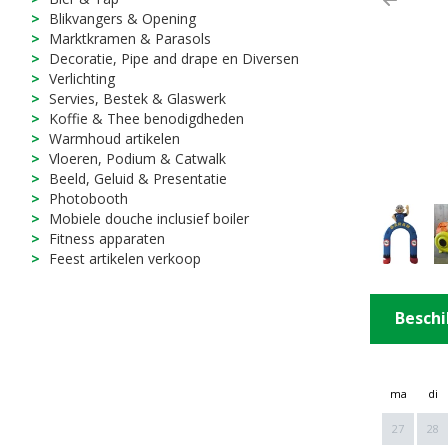
Previ
Blikvangers & Opening
Marktkramen & Parasols
Decoratie, Pipe and drape en Diversen
Verlichting
Servies, Bestek & Glaswerk
Koffie & Thee benodigdheden
Warmhoud artikelen
Vloeren, Podium & Catwalk
Beeld, Geluid & Presentatie
Photobooth
Mobiele douche inclusief boiler
Fitness apparaten
Feest artikelen verkoop
Beschi
ma
di
27
28