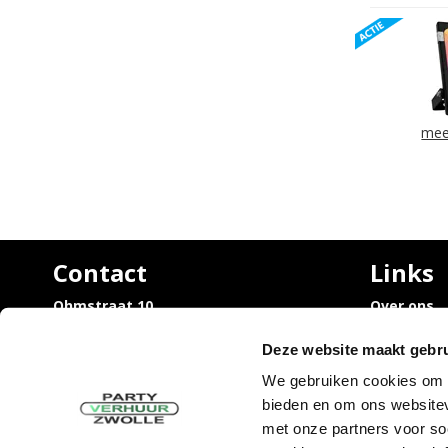
mee
Contact
Links
Ohmstraat 10,
Over ons
8013 PZ Zwolle
Vacatures
Trouwen / 
Deze website maakt gebru
info@partyverhuurzwolle.nl
rondom Zw
038 - 460 20 45
We gebruiken cookies om c
Uitvaart /
bieden en om ons websitev
rondom Zw
Sarah en 
met onze partners voor so
Tijdelijke