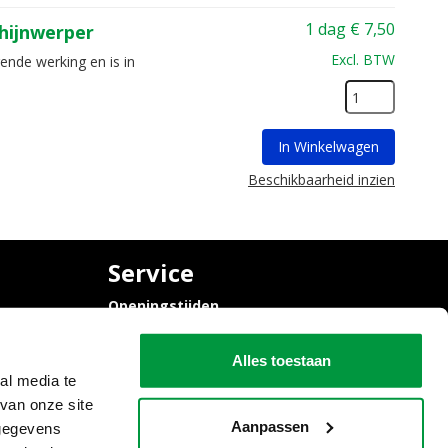
1 dag
€
7,50
hijnwerper
Excl. BTW
ende werking en is in
In Winkelwagen
Beschikbaarheid inzien
Service
Openingstijden
Contact
Algemene voorwaarden
Alles toestaan
al media te
van onze site
Aanpassen
 gegevens