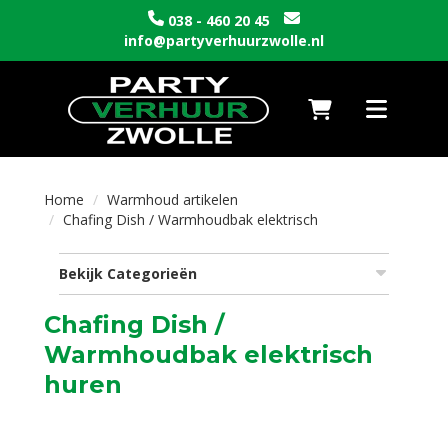
038 - 460 20 45
info@partyverhuurzwolle.nl
Naar winkelwagen
Toggle nav
Home
Warmhoud artikelen
Chafing Dish / Warmhoudbak elektrisch
Bekijk Categorieën
Chafing Dish /
Warmhoudbak elektrisch
huren