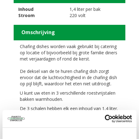
Inhoud
1,4 liter per bak
Stroom
220 volt
Omschrijving
Chafing dishes worden vaak gebruikt bij catering
op locatie of bijvoorbeeld bij grote familie diners
met verjaardagen of rond de kerst.
De deksel van de te huren chafing dish zorgt
ervoor dat de luchtvochtigheid in de chafing dish
op pijl blijft, waardoor het eten niet uitdroogt.
U kunt uw eten in 3 verschillende roestvrijstalen
bakken warmhouden.
De 3 schalen hebben elk een inhoud van 1,4 liter.
(32 x 17 cm)
Het apparaat heeft 200 W vermogen nodig.
Voor 10 tot 15 personen.