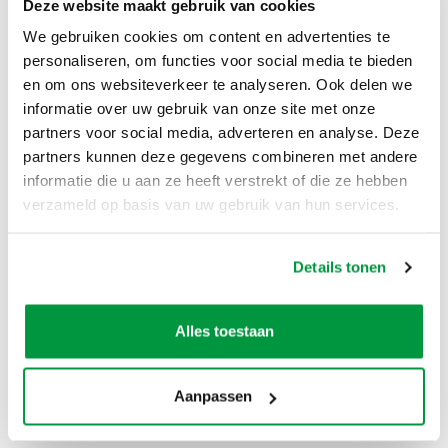
Deze website maakt gebruik van cookies
Eenvoudig schoon te maken
We gebruiken cookies om content en advertenties te
Let op:
personaliseren, om functies voor social media te bieden
Kan niet worden gebruikt om voedsel mee te
en om ons websiteverkeer te analyseren. Ook delen we
bereiden!
informatie over uw gebruik van onze site met onze
partners voor social media, adverteren en analyse. Deze
Zelf ophalen / bezorgen:
partners kunnen deze gegevens combineren met andere
Het is mogelijk om dit product te huren en zelf op
informatie die u aan ze heeft verstrekt of die ze hebben
te halen. Het is ook mogelijk om dit product te
verzameld op basis van uw gebruik van hun services.
huren en tegen een meerprijs te laten bezorgen.
Niet alleen in Zwolle in de verhuur, maar ook in
Hattem, Hasselt, Dalfsen, Kampen, Wijhe,
Details tonen
Nieuwleusen, Dronten, Giethoorn, Wapenveld,
Oldebroek, Ommen, Meppel, Steenwijk, 't Harde,
Wezep, Olst, Genemuiden, Zwartewaterland,
Alles toestaan
Heerde, Vaassen, Veessen, Epe, Oene, Balkbrug,
Dedemsvaart, Heino, Raalte, Lemelerveld,
Vilsteren, Oudleusen, Zwartsluis, Epe, Rouveen,
Aanpassen
Staphorst, Elburg, Dronten, Den Nul en nog veel
meer plaatsen.